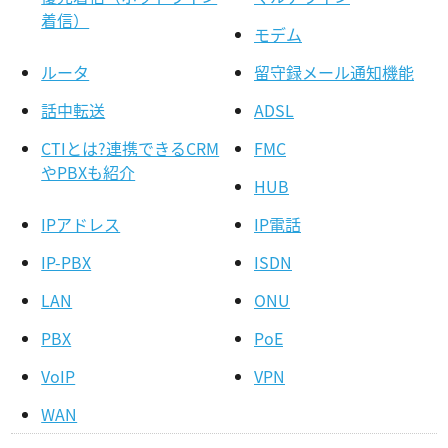
着信）
モデム
ルータ
留守録メール通知機能
話中転送
ADSL
CTIとは?連携できるCRM
FMC
やPBXも紹介
HUB
IPアドレス
IP電話
IP-PBX
ISDN
LAN
ONU
PBX
PoE
VoIP
VPN
WAN