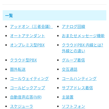
一覧
アッドオン（三者会議）
アナログ回線
オートアテンダント
おまたせメッセージ機能
オンプレミス型PBX
クラウドPBX 内線とは?
外線との違い
クラウド型PBX
グループ着信
圏外転送
交互通話
コールウェイティング
コールハンティング
コールピックアップ
サブアドレス着信
自動音声応答(IVR)
主装置
スケジューラ
ソフトフォン