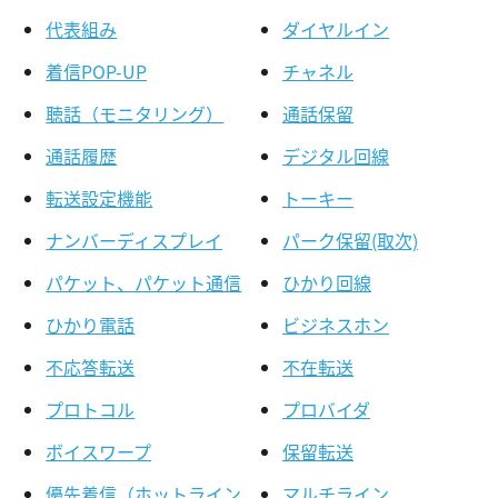
代表組み
ダイヤルイン
着信POP-UP
チャネル
聴話（モニタリング）
通話保留
通話履歴
デジタル回線
転送設定機能
トーキー
ナンバーディスプレイ
パーク保留(取次)
パケット、パケット通信
ひかり回線
ひかり電話
ビジネスホン
不応答転送
不在転送
プロトコル
プロバイダ
ボイスワープ
保留転送
優先着信（ホットライン
マルチライン