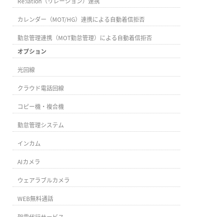
Re:lation（リレーション）連携
カレンダー（MOT/HG）連携による自動着信拒否
勤怠管理連携（MOT勤怠管理）による自動着信拒否
オプション
光回線
クラウド電話回線
コピー機・複合機
勤怠管理システム
インカム
AIカメラ
ウェアラブルカメラ
WEB無料通話
架電代行サービス