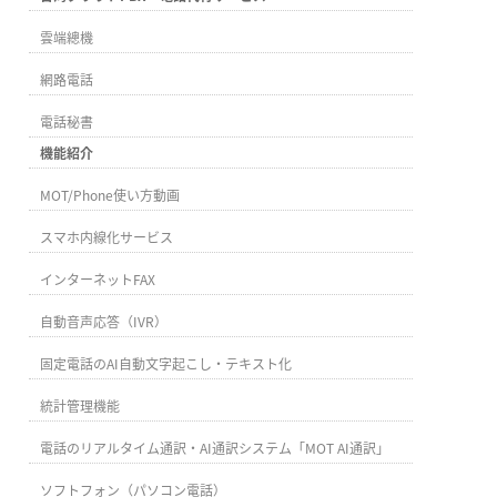
雲端總機
網路電話
電話秘書
機能紹介
MOT/Phone使い方動画
スマホ内線化サービス
インターネットFAX
自動音声応答（IVR）
固定電話のAI自動文字起こし・テキスト化
統計管理機能
電話のリアルタイム通訳・AI通訳システム「MOT AI通訳」
ソフトフォン（パソコン電話）