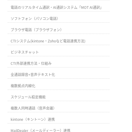
電話のリアルタイム通訳・AI通訳システム「MOT AI通訳」
ソフトフォン（パソコン電話）
ブラウザ電話（ブラウザフォン）
CTIシステム(kintone・Zohoなど電話連携方法)
ビジネスチャット
CTI外部連携方法・仕組み
全通話録音+音声テキスト化
複数拠点内線化
スケジュール設定機能
複数人同時通話（音声会議）
kintone（キントーン）連携
MailDealer（メールディーラー）連携