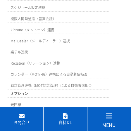
スケジュール設定機能
複数人同時通話（音声会議）
kintone（キントーン）連携
MailDealer（メールディーラー）連携
楽テル連携
Re:lation（リレーション）連携
カレンダー（MOT/HG）連携による自動着信拒否
勤怠管理連携（MOT勤怠管理）による自動着信拒否
オプション
光回線
クラウド電話回線
お問合せ
資料DL
MENU
コピー機・複合機