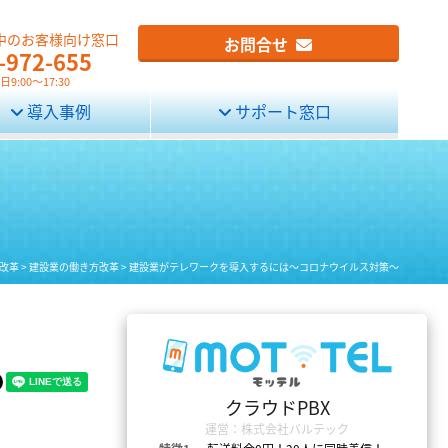
中のお客様向け窓口
お問合せ
-972-655
9:00～17:30
導入事例
サポート窓口
改革
>
建設業の働き方改革
>
建設業がテレワークを導入するには～コロナウイルス対策～
クラウドPBX
運営：株式会社バルテック