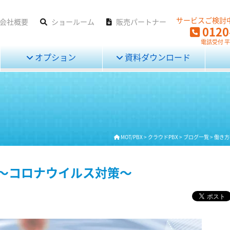
サービスご検討
会社概要
ショールーム
販売パートナー
0120
電話受付 平日
オプション
資料ダウンロード
MOT/PBX
>
クラウドPBX
>
ブログ一覧
>
働き方
～コロナウイルス対策～