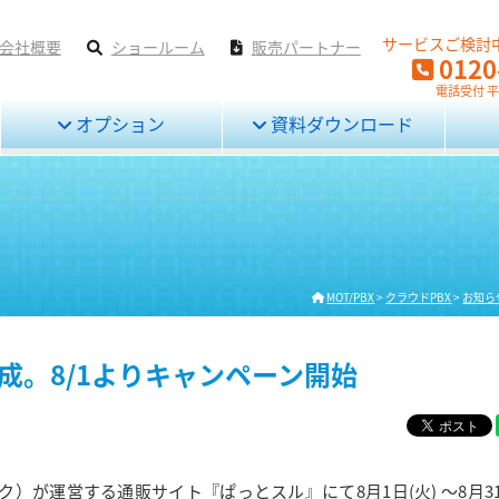
サービスご検討
会社概要
ショールーム
販売パートナー
0120
電話受付 平日
オプション
資料ダウンロード
MOT/PBX
>
クラウドPBX
>
お知ら
作成。8/1よりキャンペーン開始
が運営する通販サイト『ぱっとスル』にて8月1日(火) ～8月31