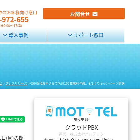
中のお客様向け窓口
お問合せ
-972-655
9:00～17:30
導入事例
サポート窓口
せ
>
プレスリリース
>
050番号お申込みで名刺100枚無料作成。8/1よりキャンペーン開始
クラウドPBX
運営：株式会社バルテック
日(月)の期