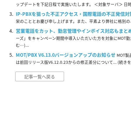
ップデートを下記日程で実施いたします。 ＜対象サーバ＞ 日時 ...
IP-PBXを狙った不正アクセス・国際電話の不正発信
栄のこととお慶び申し上げます。また、平素より弊社に格別のご高配
営業電話をカット、勤怠管理やインボイス対応もまとめ
ーズ」をキャンペーン期間中導入いただいた方を対象にMOT勤怠管
む…)...
MOT/PBX V6.13.0バージョンアップのお知らせ
MOT製
は前回リリース版V6.12.0.23からの修正差分について... (続きを読
記事一覧へ戻る