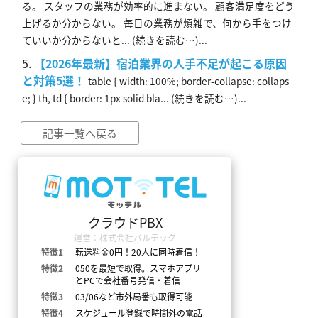
る。 スタッフの業務が効率的に進まない。 顧客満足度をどう
上げるか分からない。 毎日の業務が煩雑で、何から手をつけ
ていいか分からないと... (続きを読む…)...
【2026年最新】宿泊業界の人手不足が起こる原因
と対策5選！
table { width: 100%; border-collapse: collaps
e; } th, td { border: 1px solid bla... (続きを読む…)...
記事一覧へ戻る
クラウドPBX
運営：株式会社バルテック
特徴1
転送料金0円！20人に同時着信！
特徴2
050を最短で取得。スマホアプリ
とPCで会社番号発信・着信
特徴3
03/06など市外局番も取得可能
特徴4
スケジュール登録で時間外の電話