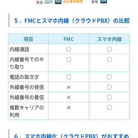
５．FMCとスマホ内線（クラウドPBX）の比較
項目
FMC
スマホ内線
内線通話
◯
◯
内線番号でのや
◯
◯
り取り
電話の取次ぎ
◯
◯
外線番号の発信
×
◯
外線番号の着信
×
◯
複数キャリアの
×
◯
利用
６．スマホ内線化（クラウドPBX）がおすすめ