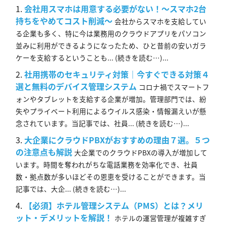
会社用スマホは用意する必要がない！～スマホ2台
持ちをやめてコスト削減～
会社からスマホを支給してい
る企業も多く、特に今は業務用のクラウドアプリをパソコン
並みに利用ができるようになったため、ひと昔前の安いガラ
ケーを支給するということも... (続きを読む…)...
社用携帯のセキュリティ対策｜今すぐできる対策４
選と無料のデバイス管理システム
コロナ禍でスマートフ
ォンやタブレットを支給する企業が増加。管理部門では、紛
失やプライベート利用によるウイルス感染・情報漏えいが懸
念されています。当記事では、社員... (続きを読む…)...
大企業にクラウドPBXがおすすめの理由７選。５つ
の注意点も解説
大企業でのクラウドPBXの導入が増加して
います。時間を奪われがちな電話業務を効率化でき、社員
数・拠点数が多いほどその恩恵を受けることができます。当
記事では、大企... (続きを読む…)...
【必須】ホテル管理システム（PMS）とは？メリ
ット・デメリットを解説！
ホテルの運営管理が複雑すぎ