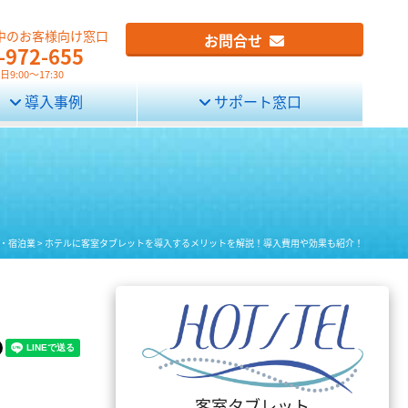
中のお客様向け窓口
お問合せ
-972-655
9:00～17:30
導入事例
サポート窓口
・宿泊業
>
ホテルに客室タブレットを導入するメリットを解説！導入費用や効果も紹介！
！
客室タブレット