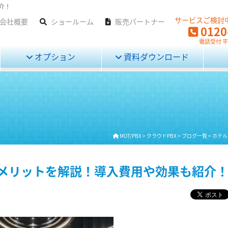
介！
サービスご検討
会社概要
ショールーム
販売パートナー
0120
電話受付 平日
オプション
資料ダウンロード
MOT/PBX
>
クラウドPBX
>
ブログ一覧
>
ホテル
メリットを解説！導入費用や効果も紹介