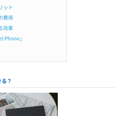
リット
の費用
る効果
 Phone」
きる？