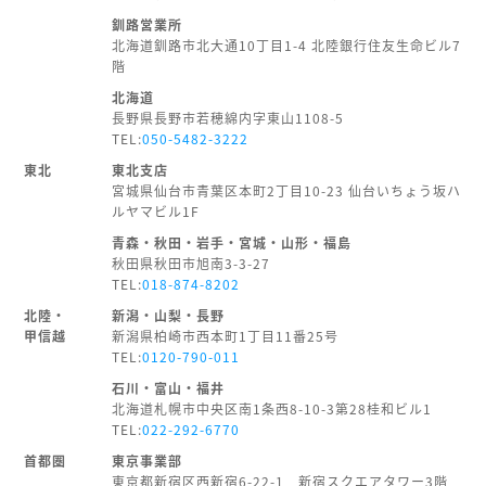
釧路営業所
北海道釧路市北大通10丁目1-4 北陸銀行住友生命ビル7
階
北海道
長野県長野市若穂綿内字東山1108-5
TEL:
050-5482-3222
東北
東北支店
宮城県仙台市青葉区本町2丁目10-23 仙台いちょう坂ハ
ルヤマビル1F
青森・秋田・岩手・宮城・山形・福島
秋田県秋田市旭南3-3-27
TEL:
018-874-8202
北陸・
新潟・山梨・長野
甲信越
新潟県柏崎市西本町1丁目11番25号
TEL:
0120-790-011
石川・富山・福井
北海道札幌市中央区南1条西8-10-3第28桂和ビル1
TEL:
022-292-6770
首都圏
東京事業部
東京都新宿区西新宿6-22-1 新宿スクエアタワー3階