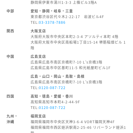
静岡県伊東市湯川1-3-3 上條ビル3階A
中部
愛知・静岡・岐阜・三重
東京都渋谷区代々木2-22-17 岩波ビル4F
TEL:
03-3378-7886
関西
大阪支店
大阪府大阪市中央区本町2-3-4 アソルティ本町 4階
大阪府大阪市中央区南船場1丁目15-14 堺筋稲畑ビル 1
階
中国
広島支店
広島県広島市南区京橋町7-10 L’s京橋3階
広島県広島市中区基町11-5 和光紙屋町ビル1F
広島・山口・岡山・鳥取・島根
広島県広島市南区京橋町7-10 L’s京橋3階
TEL:
0120-087-722
四国
高知・徳島・愛媛・香川
高知県高知市本町4-2-44-9F
TEL:
0120-087-722
九州・
福岡支店
沖縄
福岡県福岡市中央区天神3-6-4 VORT福岡天神4F
福岡県福岡市西区姪浜駅南2-25-46 リバーランド姪浜1
階