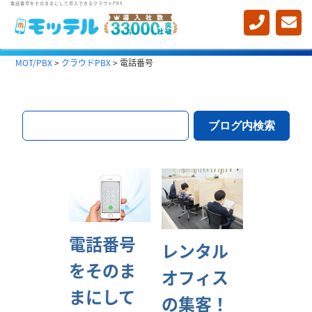
電話番号をそのままにして導入できるクラウドPBX
MOT/PBX
>
クラウドPBX
>
電話番号
電話番号
レンタル
をそのま
オフィス
まにして
の集客！