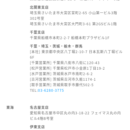
北関東支店
埼玉県さいたま市大宮区宮町2-65 小山第一ビル3階
302号室
埼玉県さいたま市大宮区大門町3-61 第2GSビル1階
千葉支店
千葉県船橋市本町2-2-7 船橋本町プラザビル1F
千葉・埼玉・茨城・栃木・群馬
[本社] 東京都中央区八丁堀2-10-7 日本瓦斯八丁堀ビル
6F
[千葉営業所] 千葉県八街市八街に120-43
[松戸営業所] 千葉県松戸市小金原1丁目19-2
[水戸営業所] 茨城県水戸市南町2-6-2
[古河営業所] 茨城県古河市久能1174-1
[取手営業所] 茨城県取手市藤代502-5
TEL:
03-6280-3775
東海
名古屋支店
愛知県名古屋市中区丸の内3-18-22 フェイマス丸の内
ビル4階B号室
伊東支店