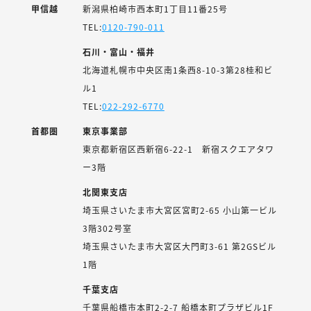
甲信越
新潟県柏崎市西本町1丁目11番25号
TEL:
0120-790-011
石川・富山・福井
北海道札幌市中央区南1条西8-10-3第28桂和ビ
ル1
TEL:
022-292-6770
首都圏
東京事業部
東京都新宿区西新宿6-22-1 新宿スクエアタワ
ー3階
北関東支店
埼玉県さいたま市大宮区宮町2-65 小山第一ビル
3階302号室
埼玉県さいたま市大宮区大門町3-61 第2GSビル
1階
千葉支店
千葉県船橋市本町2-2-7 船橋本町プラザビル1F