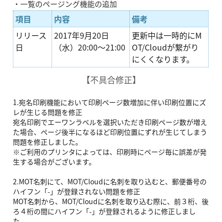
・一覧のページング機能の追加
項目
内容
備考
リリース
2017年9月20日
更新中は一時的にM
日
（水）20:00～21:00
OT/Cloudが繋がり
にくくなります。
【不具合修正】
1.宛名印刷機能において印刷ページ数増加に伴い印刷位置にズ
レが生じる問題を修正
宛名印刷でエーワンラベルを選択いただき印刷ページ数が増え
た場合、ページ後半になるほど印刷位置にずれが生じてしまう
問題を修正しました。
※ご利用のプリンタによっては、印刷時にページ毎に誤差が発
生する場合がございます。
2.MOT名刺にて、MOT/Cloudに名刺を取り込むと、郵便番号の
ハイフン「-」が登録されない問題を修正
MOT名刺から、MOT/Cloudに名刺を取り込む際に、前３桁、後
ろ４桁の間にハイフン「-」が登録されるように修正しまし
た。