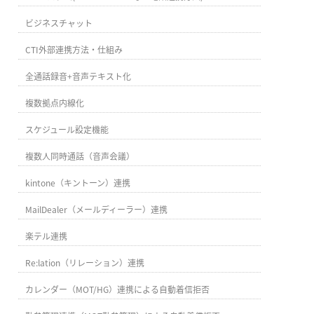
ビジネスチャット
CTI外部連携方法・仕組み
全通話録音+音声テキスト化
複数拠点内線化
スケジュール設定機能
複数人同時通話（音声会議）
kintone（キントーン）連携
MailDealer（メールディーラー）連携
楽テル連携
Re:lation（リレーション）連携
カレンダー（MOT/HG）連携による自動着信拒否