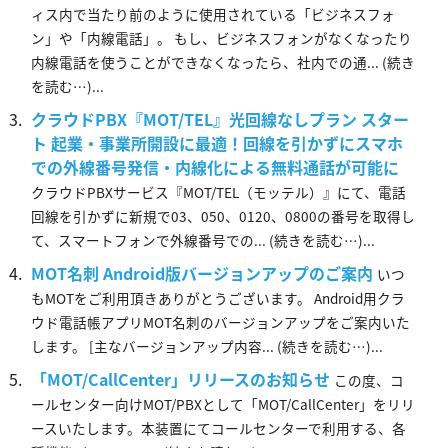
ィス内で当たり前のように使用されている「ビジネスフォ
ン」や「内線電話」。 もし、ビジネスフォンがなくなったり
内線電話を使うことができなくなったら、社内での通... (続き
を読む…)...
クラウドPBX『MOT/TEL』光回線なしプラン スター
ト 起業・事業所開設に最適！回線を引かずにスマホ
での外線番号発信・内線化による無料通話が可能に
クラウドPBXサービス『MOT/TEL（モッテル）』にて、電話
回線を引かずに新規で03、050、0120、0800の番号を取得し
て、スマートフォンで外線番号での... (続きを読む…)...
MOT名刺 Android版バージョンアップのご案内
いつ
もMOTをご利用頂きありがとうございます。 Android用クラ
ウド電話帳アプリMOT名刺のバージョンアップをご案内いた
します。 [主なバージョンアップ内容... (続きを読む…)...
「MOT/CallCenter」リリースのお知らせ
この度、コ
ールセンター向けMOT/PBXとして「MOT/CallCenter」をリリ
ースいたします。本装置にてコールセンターで利用する、各