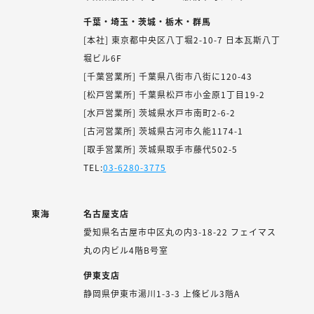
千葉・埼玉・茨城・栃木・群馬
[本社] 東京都中央区八丁堀2-10-7 日本瓦斯八丁
堀ビル6F
[千葉営業所] 千葉県八街市八街に120-43
[松戸営業所] 千葉県松戸市小金原1丁目19-2
[水戸営業所] 茨城県水戸市南町2-6-2
[古河営業所] 茨城県古河市久能1174-1
[取手営業所] 茨城県取手市藤代502-5
TEL:
03-6280-3775
東海
名古屋支店
愛知県名古屋市中区丸の内3-18-22 フェイマス
丸の内ビル4階B号室
伊東支店
静岡県伊東市湯川1-3-3 上條ビル3階A