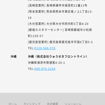
[長崎営業所] 長崎県諫早市城見町21番13号
[熊本営業所] 熊本県熊本市東区尾ノ上1丁目13-
14
[大分営業所] 大分県大分市府内町3丁目4-20
[都城カスタマーセンター] 宮崎県都城市小松原
町1150-57
[鹿児島営業所] 鹿児島県鹿児島市宇宿6丁目5-3
TEL:
0120-546-578
沖縄
沖縄（株式会社りゅうせきフロントライン）
沖縄県浦添市勢理客4-20-1
TEL:
098-876-3144
ホーム
サイトマップ
会社概要
ショールーム