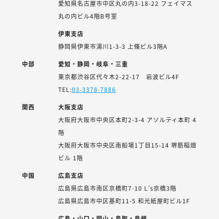
愛知県名古屋市中区丸の内3-18-22 フェイマス
丸の内ビル4階B号室
伊東支店
静岡県伊東市湯川1-3-3 上條ビル3階A
中部
愛知・静岡・岐阜・三重
東京都渋谷区代々木2-22-17 岩波ビル4F
TEL:
03-3378-7886
関西
大阪支店
大阪府大阪市中央区本町2-3-4 アソルティ本町 4
階
大阪府大阪市中央区南船場1丁目15-14 堺筋稲畑
ビル 1階
中国
広島支店
広島県広島市南区京橋町7-10 L’s京橋3階
広島県広島市中区基町11-5 和光紙屋町ビル1F
広島・山口・岡山・鳥取・島根