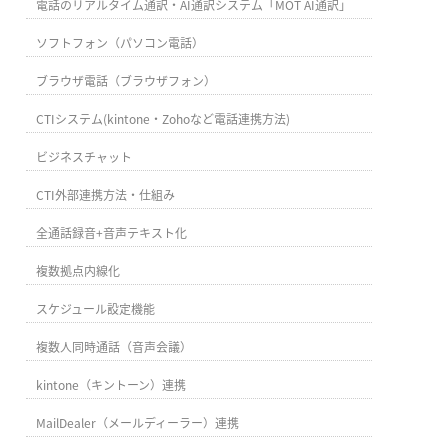
電話のリアルタイム通訳・AI通訳システム「MOT AI通訳」
ソフトフォン（パソコン電話）
ブラウザ電話（ブラウザフォン）
CTIシステム(kintone・Zohoなど電話連携方法)
ビジネスチャット
CTI外部連携方法・仕組み
全通話録音+音声テキスト化
複数拠点内線化
スケジュール設定機能
複数人同時通話（音声会議）
kintone（キントーン）連携
MailDealer（メールディーラー）連携