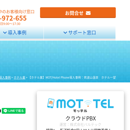
中のお客様向け窓口
お問合せ
-972-655
9:00～17:30
導入事例
サポート窓口
導入事例
>
ホテル業
>
【ホテル業】MOT/Hotel Phone導入事例：筑波山温泉 ホテル一望
クラウドPBX
運営：株式会社バルテック