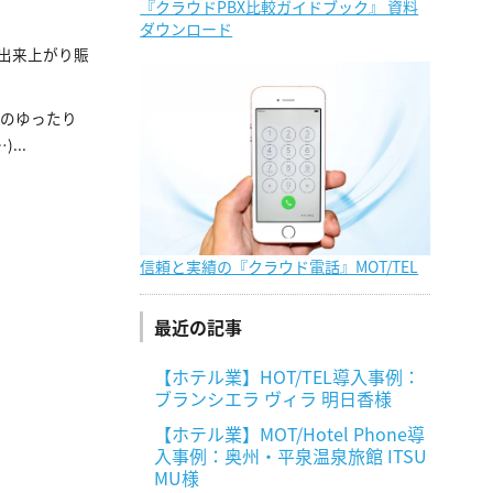
『クラウドPBX比較ガイドブック』 資料
ダウンロード
も出来上がり賑
ーのゆったり
..
信頼と実績の『クラウド電話』MOT/TEL
最近の記事
【ホテル業】HOT/TEL導入事例：
ブランシエラ ヴィラ 明日香様
【ホテル業】MOT/Hotel Phone導
入事例：奥州・平泉温泉旅館 ITSU
MU様