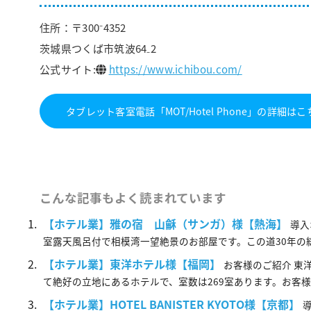
住所：〒300⁻4352
茨城県つくば市筑波64₋2
公式サイト:
https://www.ichibou.com/
タブレット客室電話「MOT/Hotel Phone」の詳細は
こんな記事もよく読まれています
【ホテル業】雅の宿 山龢（サンガ）様【熱海】
導入
室露天風呂付で相模湾一望絶景のお部屋です。この道30年の総料理
【ホテル業】東洋ホテル様【福岡】
お客様のご紹介 東
て絶好の立地にあるホテルで、室数は269室あります。お客様の疲れ.
【ホテル業】HOTEL BANISTER KYOTO様【京都】
導