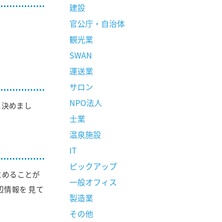
建設
官公庁・自治体
観光業
SWAN
運送業
サロン
NPO法人
に決めまし
士業
温泉施設
IT
ピックアップ
とめることが
一般オフィス
情報を 見て
製造業
その他