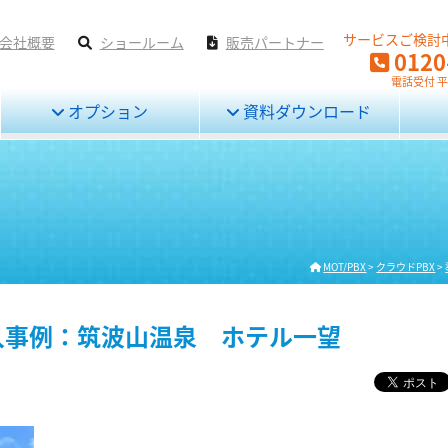
サービスご検討
会社概要
ショールーム
販売パートナー
0120
電話受付 平日
オプション
資料ダウンロード
MOT/PBX
>
クラウドPBX
>
ne導入事例：筑波山温泉 ホテル一望