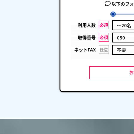
以下のフォ
利用人数
必須
取得番号
必須
ネットFAX
任意