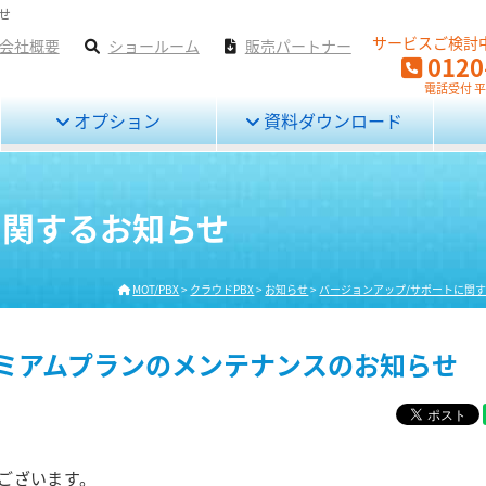
せ
サービスご検討
会社概要
ショールーム
販売パートナー
0120
電話受付 平日
オプション
資料ダウンロード
に関するお知らせ
MOT/PBX
>
クラウドPBX
>
お知らせ
>
バージョンアップ/サポートに関
レミアムプランのメンテナンスのお知らせ
ございます。