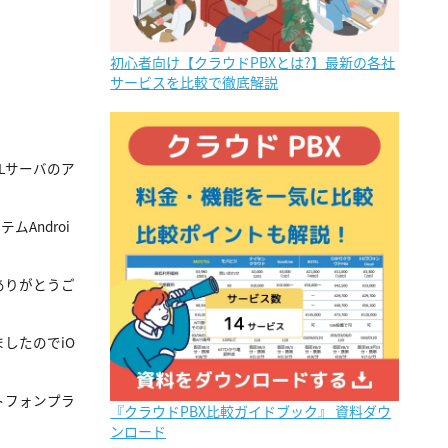
初心者向け【クラウドPBXとは?】最新の各社
サービスを比較で徹底解説
Lサーバのア
Androi
ありがとうご
ましたのでiO
ットフォンプラ
『クラウドPBX比較ガイドブック』 資料ダウ
ンロード