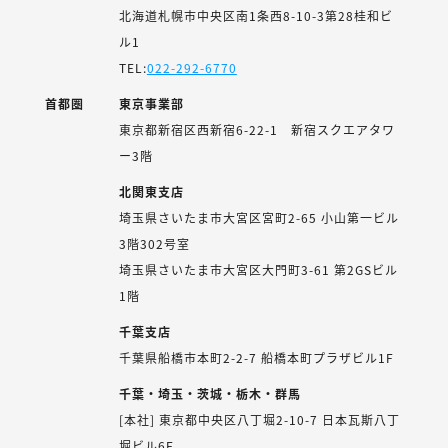
北海道札幌市中央区南1条西8-10-3第28桂和ビ
ル1
TEL:
022-292-6770
首都圏
東京事業部
東京都新宿区西新宿6-22-1 新宿スクエアタワ
ー3階
北関東支店
埼玉県さいたま市大宮区宮町2-65 小山第一ビル
3階302号室
埼玉県さいたま市大宮区大門町3-61 第2GSビル
1階
千葉支店
千葉県船橋市本町2-2-7 船橋本町プラザビル1F
千葉・埼玉・茨城・栃木・群馬
[本社] 東京都中央区八丁堀2-10-7 日本瓦斯八丁
堀ビル6F