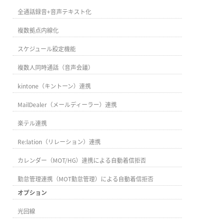
全通話録音+音声テキスト化
複数拠点内線化
スケジュール設定機能
複数人同時通話（音声会議）
kintone（キントーン）連携
MailDealer（メールディーラー）連携
楽テル連携
Re:lation（リレーション）連携
カレンダー（MOT/HG）連携による自動着信拒否
勤怠管理連携（MOT勤怠管理）による自動着信拒否
オプション
光回線