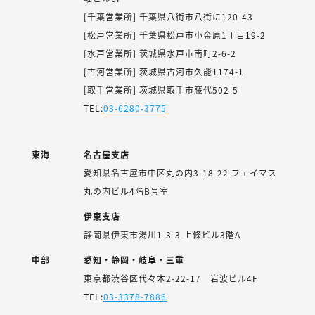
[千葉営業所] 千葉県八街市八街に120-43
[松戸営業所] 千葉県松戸市小金原1丁目19-2
[水戸営業所] 茨城県水戸市南町2-6-2
[古河営業所] 茨城県古河市久能1174-1
[取手営業所] 茨城県取手市藤代502-5
TEL:
03-6280-3775
東海
名古屋支店
愛知県名古屋市中区丸の内3-18-22 フェイマス
丸の内ビル4階B号室
伊東支店
静岡県伊東市湯川1-3-3 上條ビル3階A
中部
愛知・静岡・岐阜・三重
東京都渋谷区代々木2-22-17 岩波ビル4F
TEL:
03-3378-7886