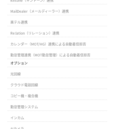
kintone（キントーン）連携
MailDealer（メールディーラー）連携
楽テル連携
Re:lation（リレーション）連携
カレンダー（MOT/HG）連携による自動着信拒否
勤怠管理連携（MOT勤怠管理）による自動着信拒否
オプション
光回線
クラウド電話回線
コピー機・複合機
勤怠管理システム
インカム
AIカメラ