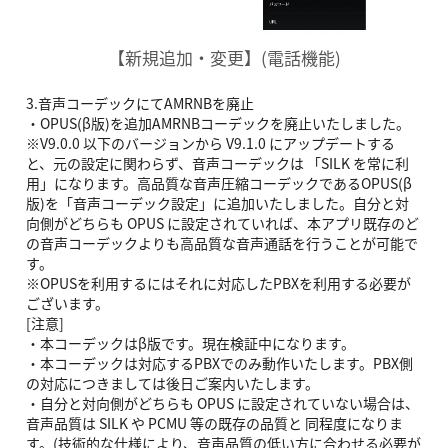
【新規追加・変更】(電話機能)
3.音声コーデックにてAMRNBを廃止
・OPUS(β版)を追加AMRNBコーデックを廃止いたしました。
※V9.0.0 以下のバージョンから V9.1.0 にアップデートする
と、元の設定に関わらず、音声コーデックは 「SILK を常に利
用」になります。高品質な音声圧縮コーデックであるOPUS(β
版)を「音声コーデック設定」に追加いたしました。自分と対
向側がどちらも OPUS に設定されていれば、本アプリ既存のど
の音声コーデックよりも高品質な音声通話を行うことが可能で
す。
※OPUSを利用するにはそれに対応したPBXを利用する必要が
ございます。
[注意]
・本コーデックはβ版です。現在検証中になります。
・本コーデックは対応するPBXでのみ動作いたします。PBX側
の対応につきましては後日ご案内いたします。
・自分と対向側がどちらも OPUS に設定されていない場合は、
音声品質は SILK や PCMU 等の既存の品質と 同程度になりま
す。(技術的な仕様により、音声品質の低い方に合わせる必要が