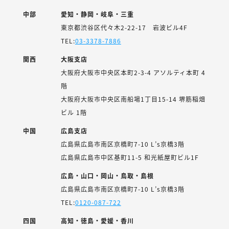
中部
愛知・静岡・岐阜・三重
東京都渋谷区代々木2-22-17 岩波ビル4F
TEL:
03-3378-7886
関西
大阪支店
大阪府大阪市中央区本町2-3-4 アソルティ本町 4
階
大阪府大阪市中央区南船場1丁目15-14 堺筋稲畑
ビル 1階
中国
広島支店
広島県広島市南区京橋町7-10 L’s京橋3階
広島県広島市中区基町11-5 和光紙屋町ビル1F
広島・山口・岡山・鳥取・島根
広島県広島市南区京橋町7-10 L’s京橋3階
TEL:
0120-087-722
四国
高知・徳島・愛媛・香川