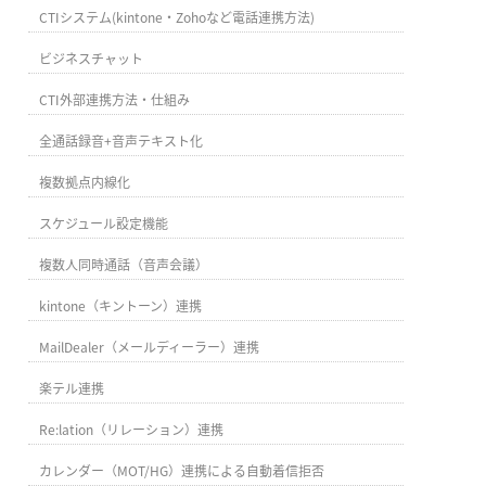
CTIシステム(kintone・Zohoなど電話連携方法)
ビジネスチャット
CTI外部連携方法・仕組み
全通話録音+音声テキスト化
複数拠点内線化
スケジュール設定機能
複数人同時通話（音声会議）
kintone（キントーン）連携
MailDealer（メールディーラー）連携
楽テル連携
Re:lation（リレーション）連携
カレンダー（MOT/HG）連携による自動着信拒否