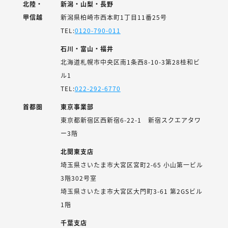
北陸・
新潟・山梨・長野
甲信越
新潟県柏崎市西本町1丁目11番25号
TEL:
0120-790-011
石川・富山・福井
北海道札幌市中央区南1条西8-10-3第28桂和ビ
ル1
TEL:
022-292-6770
首都圏
東京事業部
東京都新宿区西新宿6-22-1 新宿スクエアタワ
ー3階
北関東支店
埼玉県さいたま市大宮区宮町2-65 小山第一ビル
3階302号室
埼玉県さいたま市大宮区大門町3-61 第2GSビル
1階
千葉支店