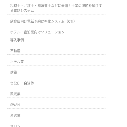
税理士・弁護士・司法書士などに最適！士業の課題を解決す
る電話システム
飲食店向け電話予約効率化システム（CTI）
ホテル・宿泊業向けソリューション
導入事例
不動産
ホテル業
建設
官公庁・自治体
観光業
SWAN
運送業
サロン