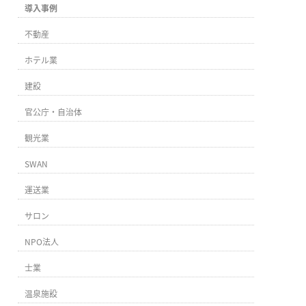
導入事例
不動産
ホテル業
建設
官公庁・自治体
観光業
SWAN
運送業
サロン
NPO法人
士業
温泉施設