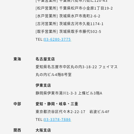
[千葉営業所] 千葉県八街市八街に120-43
[松戸営業所] 千葉県松戸市小金原1丁目19-2
[水戸営業所] 茨城県水戸市南町2-6-2
[古河営業所] 茨城県古河市久能1174-1
[取手営業所] 茨城県取手市藤代502-5
TEL:
03-6280-3775
東海
名古屋支店
愛知県名古屋市中区丸の内3-18-22 フェイマス
丸の内ビル4階B号室
伊東支店
静岡県伊東市湯川1-3-3 上條ビル3階A
中部
愛知・静岡・岐阜・三重
東京都渋谷区代々木2-22-17 岩波ビル4F
TEL:
03-3378-7886
関西
大阪支店