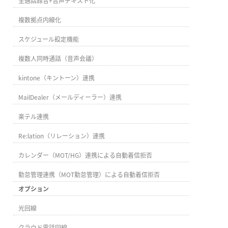
全通話録音+音声テキスト化
複数拠点内線化
スケジュール設定機能
複数人同時通話（音声会議）
kintone（キントーン）連携
MailDealer（メールディーラー）連携
楽テル連携
Re:lation（リレーション）連携
カレンダー（MOT/HG）連携による自動着信拒否
勤怠管理連携（MOT勤怠管理）による自動着信拒否
オプション
光回線
クラウド電話回線