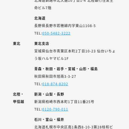
北海道釧路市北大通10丁目1-4 北陸銀行住友生
命ビル7階
北海道
長野県長野市若穂綿内字東山1108-5
TEL:
050-5482-3222
東北
東北支店
宮城県仙台市青葉区本町2丁目10-23 仙台いちょ
う坂ハルヤマビル1F
青森・秋田・岩手・宮城・山形・福島
秋田県秋田市旭南3-3-27
TEL:
018-874-8202
北陸・
新潟・山梨・長野
甲信越
新潟県柏崎市西本町1丁目11番25号
TEL:
0120-790-011
石川・富山・福井
北海道札幌市中央区南1条西8-10-3第28桂和ビ