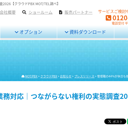
26【クラウドPBX MOT/TEL調べ】
サービスご検討
会社概要
ショールーム
販売パートナー
0120
電話受付 平日
オプション
資料ダウンロード
MOT/PBX
>
クラウドPBX
>
お知らせ
>
プレスリリース
>
管理職の44%が休日も個
業務対応｜つながらない権利の実態調査20