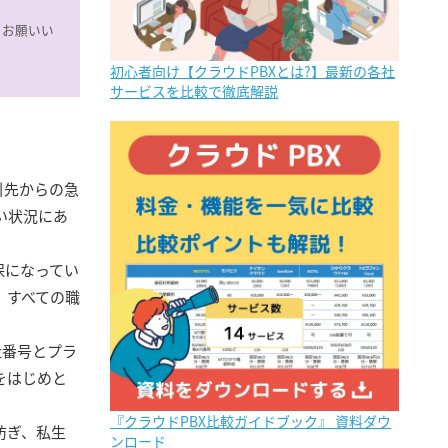
をお願いい
初心者向け【クラウドPBXとは?】最新の各社
サービスを比較で徹底解説
引先からの急
い状況にあ
保になってい
、すべての職
社番号とプラ
をはじめと
『クラウドPBX比較ガイドブック』 資料ダウ
防ぎ、私生
ンロード