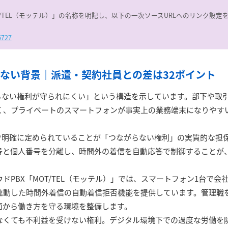
T/TEL（モッテル）」の名称を明記し、以下の一次ソースURLへのリンク設定
5727
ない背景｜派遣・契約社員との差は32ポイント
がらない権利が守られにくい」という構造を示しています。部下や取
く、プライベートのスマートフォンが事実上の業務端末になりやす
約で明確に定められていることが「つながらない権利」の実質的な担
号と個人番号を分離し、時間外の着信を自動応答で制御することが
PBX「MOT/TEL（モッテル）」では、スマートフォン1台で会
連動した時間外着信の自動着信拒否機能を提供しています。管理職
面から働き方を守る環境を整備します。
なくても不利益を受けない権利。デジタル環境下での過度な労働を