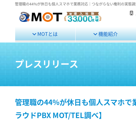
管理職の44%が休日も個人スマホで業務対応｜つながらない権利の実態調査20
MOTとは
機能紹介
プレスリリース
管理職の44%が休日も個人スマホで
ラウドPBX MOT/TEL調べ】