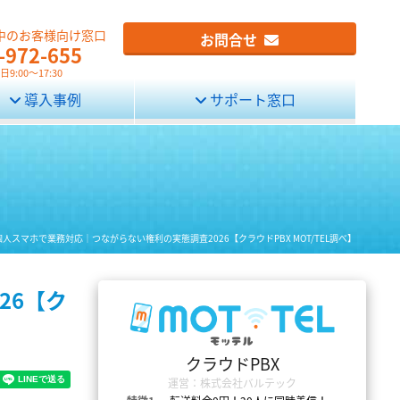
中のお客様向け窓口
お問合せ
-972-655
9:00～17:30
導入事例
サポート窓口
人スマホで業務対応｜つながらない権利の実態調査2026【クラウドPBX MOT/TEL調べ】
26【ク
クラウドPBX
運営：株式会社バルテック