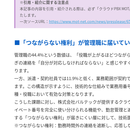
※引用・紹介に関する注意点
本記事の内容を引用・紹介される際は、必ず「クラウドPBX MO
たします。
一次ソースURL：
https://www.mot-net.com/news/presslease/6
■「つながらない権利」が管理職に届いてい
管理職の44.4%という数値は、「役職が上がるほどつな
ぎの連絡を「自分が対応しなければならない」と感じやす
ります。
一方、派遣・契約社員では11.9%と低く、業務範囲が契
ます。この構造が示すように、技術的な仕組みで業務用番
種・役職において有効な対策となります。
こうした課題に対し、株式会社バルテックが提供するクラウド
イベート番号を完全に使い分けられる機能や、勤怠管理と
する「つながらない権利」が届きにくい層に対して、技術
※つながらない権利：勤務時間外の連絡を遮断し、応答し