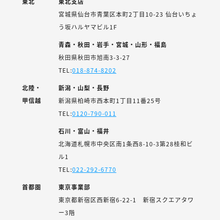
東北
東北支店
宮城県仙台市青葉区本町2丁目10-23 仙台いちょ
う坂ハルヤマビル1F
青森・秋田・岩手・宮城・山形・福島
秋田県秋田市旭南3-3-27
TEL:
018-874-8202
北陸・
新潟・山梨・長野
甲信越
新潟県柏崎市西本町1丁目11番25号
TEL:
0120-790-011
石川・富山・福井
北海道札幌市中央区南1条西8-10-3第28桂和ビ
ル1
TEL:
022-292-6770
首都圏
東京事業部
東京都新宿区西新宿6-22-1 新宿スクエアタワ
ー3階