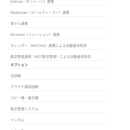
kintone（キントーン）連携
MailDealer（メールディーラー）連携
楽テル連携
Re:lation（リレーション）連携
カレンダー（MOT/HG）連携による自動着信拒否
勤怠管理連携（MOT勤怠管理）による自動着信拒否
オプション
光回線
クラウド電話回線
コピー機・複合機
勤怠管理システム
インカム