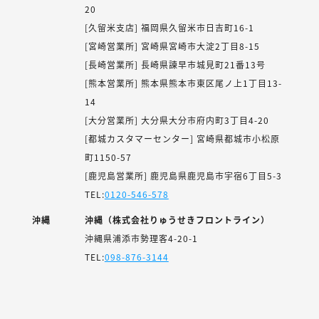
20
[久留米支店] 福岡県久留米市日吉町16-1
[宮崎営業所] 宮崎県宮崎市大淀2丁目8-15
[長崎営業所] 長崎県諫早市城見町21番13号
[熊本営業所] 熊本県熊本市東区尾ノ上1丁目13-
14
[大分営業所] 大分県大分市府内町3丁目4-20
[都城カスタマーセンター] 宮崎県都城市小松原
町1150-57
[鹿児島営業所] 鹿児島県鹿児島市宇宿6丁目5-3
TEL:
0120-546-578
沖縄
沖縄（株式会社りゅうせきフロントライン）
沖縄県浦添市勢理客4-20-1
TEL:
098-876-3144