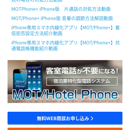
MOTPhone+ iPhone版 片通話の対処方法動画
MOT/Phone+ iPhone版 音量の調節方法解説動画
iPhone専用スマホ内線化アプリ【MOT/Phone+】着
信拒否設定方法紹介動画
iPhone専用スマホ内線化アプリ【MOT/Phone+】共
通電話帳機能紹介動画
無料WEB商談お申し込み