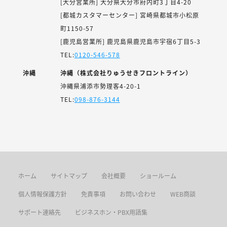
[大分営業所] 大分県大分市府内町3丁目4-20
[都城カスタマーセンター] 宮崎県都城市小松原
町1150-57
[鹿児島営業所] 鹿児島県鹿児島市宇宿6丁目5-3
TEL:
0120-546-578
沖縄
沖縄（株式会社りゅうせきフロントライン）
沖縄県浦添市勢理客4-20-1
TEL:
098-876-3144
ホーム
サイトマップ
会社概要
ショールーム
個人情報保護方針
免責事項
お問い合わせ
WEB商談
サポート連絡先
ビジネスホン・PBX用語集