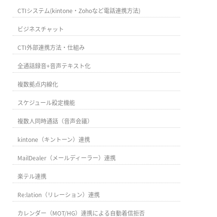
CTIシステム(kintone・Zohoなど電話連携方法)
ビジネスチャット
CTI外部連携方法・仕組み
全通話録音+音声テキスト化
複数拠点内線化
スケジュール設定機能
複数人同時通話（音声会議）
kintone（キントーン）連携
MailDealer（メールディーラー）連携
楽テル連携
Re:lation（リレーション）連携
カレンダー（MOT/HG）連携による自動着信拒否