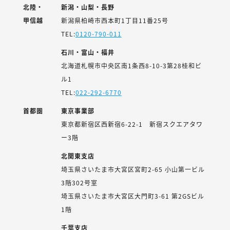
北陸・
新潟・山梨・長野
甲信越
新潟県柏崎市西本町1丁目11番25号
TEL:
0120-790-011
石川・富山・福井
北海道札幌市中央区南1条西8-10-3第28桂和ビ
ル1
TEL:
022-292-6770
首都圏
東京事業部
東京都新宿区西新宿6-22-1 新宿スクエアタワ
ー3階
北関東支店
埼玉県さいたま市大宮区宮町2-65 小山第一ビル
3階302号室
埼玉県さいたま市大宮区大門町3-61 第2GSビル
1階
千葉支店