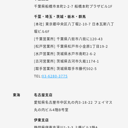
千葉県船橋市本町2-2-7 船橋本町プラザビル1F
千葉・埼玉・茨城・栃木・群馬
[本社] 東京都中央区八丁堀2-10-7 日本瓦斯八丁
堀ビル6F
[千葉営業所] 千葉県八街市八街に120-43
[松戸営業所] 千葉県松戸市小金原1丁目19-2
[水戸営業所] 茨城県水戸市南町2-6-2
[古河営業所] 茨城県古河市久能1174-1
[取手営業所] 茨城県取手市藤代502-5
TEL:
03-6280-3775
東海
名古屋支店
愛知県名古屋市中区丸の内3-18-22 フェイマス
丸の内ビル4階B号室
伊東支店
静岡県伊東市湯川1-3-3 上條ビル3階A