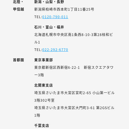
北陸・
新潟・山梨・長野
甲信越
新潟県柏崎市西本町1丁目11番25号
TEL:
0120-790-011
石川・富山・福井
北海道札幌市中央区南1条西8-10-3第28桂和ビ
ル1
TEL:
022-292-6770
首都圏
東京事業部
東京都新宿区西新宿6-22-1 新宿スクエアタワ
ー3階
北関東支店
埼玉県さいたま市大宮区宮町2-65 小山第一ビル
3階302号室
埼玉県さいたま市大宮区大門町3-61 第2GSビル
1階
千葉支店