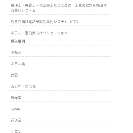
税理士・弁護士・司法書士などに最適！士業の課題を解決す
る電話システム
飲食店向け電話予約効率化システム（CTI）
ホテル・宿泊業向けソリューション
導入事例
不動産
ホテル業
建設
官公庁・自治体
観光業
SWAN
運送業
サロン