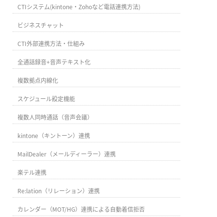
CTIシステム(kintone・Zohoなど電話連携方法)
ビジネスチャット
CTI外部連携方法・仕組み
全通話録音+音声テキスト化
複数拠点内線化
スケジュール設定機能
複数人同時通話（音声会議）
kintone（キントーン）連携
MailDealer（メールディーラー）連携
楽テル連携
Re:lation（リレーション）連携
カレンダー（MOT/HG）連携による自動着信拒否