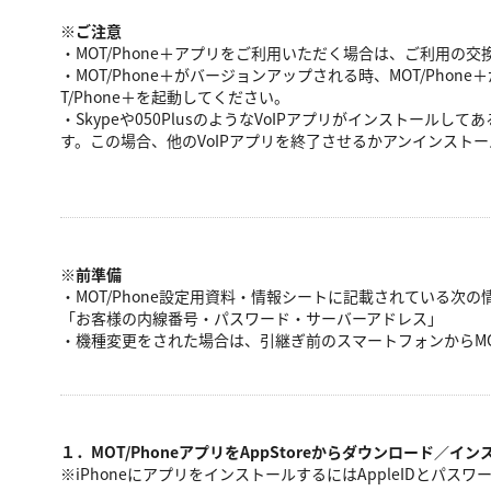
※ご注意
・MOT/Phone＋アプリをご利用いただく場合は、ご利用
・MOT/Phone＋がバージョンアップされる時、MOT/Pho
T/Phone＋を起動してください。
・Skypeや050PlusのようなVoIPアプリがインストール
す。この場合、他のVoIPアプリを終了させるかアンインスト
※前準備
・MOT/Phone設定用資料・情報シートに記載されている次
「お客様の内線番号・パスワード・サーバーアドレス」
・機種変更をされた場合は、引継ぎ前のスマートフォンからMOT
１．MOT/PhoneアプリをAppStoreからダウンロード／イ
※iPhoneにアプリをインストールするにはAppleIDとパス