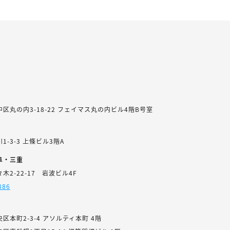
区丸の内3-18-22 フェイマス丸の内ビル4階B号室
-3-3 上條ビル3階A
阜・三重
2-22-17 岩波ビル4F
886
区本町2-3-4 アソルティ本町 4階