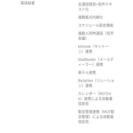
電話秘書
全通話録音+音声テキ
スト化
複数拠点内線化
スケジュール設定機能
複数人同時通話（音声
会議）
kintone（キントー
ン）連携
MailDealer（メールデ
ィーラー）連携
楽テル連携
Re:lation（リレーショ
ン）連携
カレンダー（MOT/H
G）連携による自動着
信拒否
勤怠管理連携（MOT勤
怠管理）による自動着
信拒否