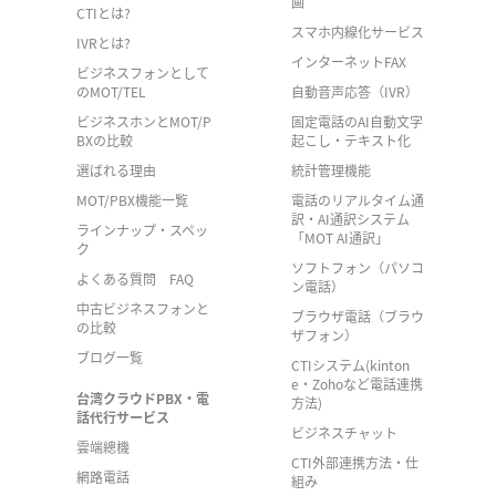
画
CTIとは?
スマホ内線化サービス
IVRとは?
インターネットFAX
ビジネスフォンとして
のMOT/TEL
自動音声応答（IVR）
ビジネスホンとMOT/P
固定電話のAI自動文字
BXの比較
起こし・テキスト化
選ばれる理由
統計管理機能
MOT/PBX機能一覧
電話のリアルタイム通
訳・AI通訳システム
ラインナップ・スペッ
「MOT AI通訳」
ク
ソフトフォン（パソコ
よくある質問 FAQ
ン電話）
中古ビジネスフォンと
ブラウザ電話（ブラウ
の比較
ザフォン）
ブログ一覧
CTIシステム(kinton
e・Zohoなど電話連携
台湾クラウドPBX・電
方法)
話代行サービス
ビジネスチャット
雲端總機
CTI外部連携方法・仕
網路電話
組み