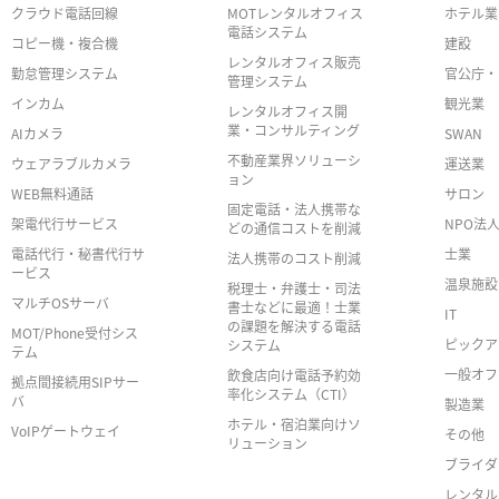
クラウド電話回線
MOTレンタルオフィス
ホテル業
電話システム
コピー機・複合機
建設
レンタルオフィス販売
勤怠管理システム
官公庁・
管理システム
インカム
観光業
レンタルオフィス開
業・コンサルティング
AIカメラ
SWAN
不動産業界ソリューシ
ウェアラブルカメラ
運送業
ョン
WEB無料通話
サロン
固定電話・法人携帯な
架電代行サービス
NPO法
どの通信コストを削減
電話代行・秘書代行サ
士業
法人携帯のコスト削減
ービス
温泉施設
税理士・弁護士・司法
マルチOSサーバ
書士などに最適！士業
IT
の課題を解決する電話
MOT/Phone受付シス
ピックア
システム
テム
一般オフ
飲食店向け電話予約効
拠点間接続用SIPサー
率化システム（CTI）
バ
製造業
ホテル・宿泊業向けソ
VoIPゲートウェイ
その他
リューション
ブライダ
レンタル