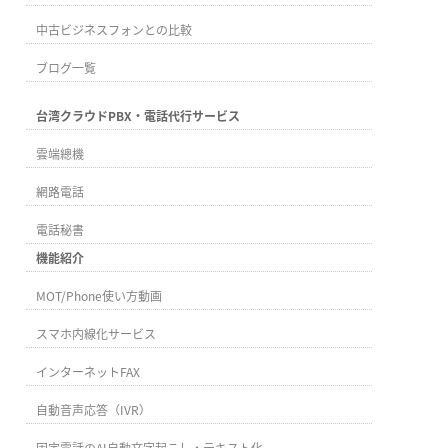
中古ビジネスフォンとの比較
ブログ一覧
台湾クラウドPBX・電話代行サービス
雲端總機
網路電話
電話秘書
機能紹介
MOT/Phone使い方動画
スマホ内線化サービス
インターネットFAX
自動音声応答（IVR）
固定電話のAI自動文字起こし・テキスト化