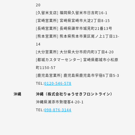
20
[久留米支店] 福岡県久留米市日吉町16-1
[宮崎営業所] 宮崎県宮崎市大淀2丁目8-15
[長崎営業所] 長崎県諫早市城見町21番13号
[熊本営業所] 熊本県熊本市東区尾ノ上1丁目13-
14
[大分営業所] 大分県大分市府内町3丁目4-20
[都城カスタマーセンター] 宮崎県都城市小松原
町1150-57
[鹿児島営業所] 鹿児島県鹿児島市宇宿6丁目5-3
TEL:
0120-546-578
沖縄
沖縄（株式会社りゅうせきフロントライン）
沖縄県浦添市勢理客4-20-1
TEL:
098-876-3144