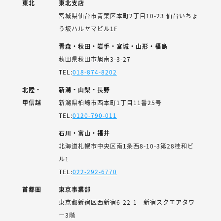
東北
東北支店
宮城県仙台市青葉区本町2丁目10-23 仙台いちょ
う坂ハルヤマビル1F
青森・秋田・岩手・宮城・山形・福島
秋田県秋田市旭南3-3-27
TEL:
018-874-8202
北陸・
新潟・山梨・長野
甲信越
新潟県柏崎市西本町1丁目11番25号
TEL:
0120-790-011
石川・富山・福井
北海道札幌市中央区南1条西8-10-3第28桂和ビ
ル1
TEL:
022-292-6770
首都圏
東京事業部
東京都新宿区西新宿6-22-1 新宿スクエアタワ
ー3階