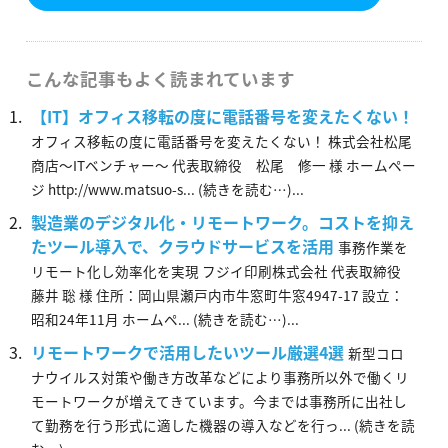
こんな記事もよく読まれています
【IT】オフィス移転の度に電話番号を変えたくない！
オフィス移転の度に電話番号を変えたくない！ 株式会社松尾
商店～ITベンチャー～ 代表取締役 松尾 修一 様 ホームペー
ジ http://www.matsuo-s... (続きを読む…)...
製造業のデジタル化・リモートワーク。コストを抑え
たツール導入で、クラウドサービスを活用
事務作業を
リモート化し効率化を実現 フジイ印刷株式会社 代表取締役
藤井 聡 様 住所：岡山県瀬戸内市牛窓町牛窓4947-17 設立：
昭和24年11月 ホームペ... (続きを読む…)...
リモートワークで活用したいツール厳選4選
新型コロ
ナウイルス対策や働き方改革などにより事務所以外で働くリ
モートワークが増えてきています。今までは事務所に出社し
て勤務を行う形式に適した機器の導入などを行っ... (続きを読