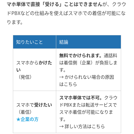
マホ単体で直接「受ける」ことはできません
が、クラウ
ドPBXなどの仕組みを使えばスマホでの着信が可能にな
ります。
知りたいこと
結論
無料でかけられます。
通話料
スマホから
かけた
は着信側（企業）が負担しま
い
す。
（発信）
→ かけられない場合の原因
は
こちら
スマホ単体では不可。
クラウ
スマホで
受けたい
ドPBXまたは転送サービスで
（着信）
スマホ着信が可能になりま
★企業の方
す。
→ 詳しい方法は
こちら