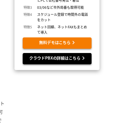
とPCで会社番号発信・着信
特徴3
03/06など市外局番も取得可能
特徴4
スケジュール登録で時間外の電話
をカット
特徴5
ネット回線、ネットFAXもまとめ
て導入
無料デモはこちら
クラウドPBXの詳細はこちら
ット
可
で