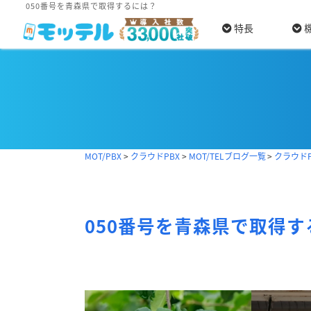
050番号を青森県で取得するには？
特長
MOT/PBX
>
クラウドPBX
>
MOT/TELブログ一覧
>
クラウド
050番号を青森県で取得す