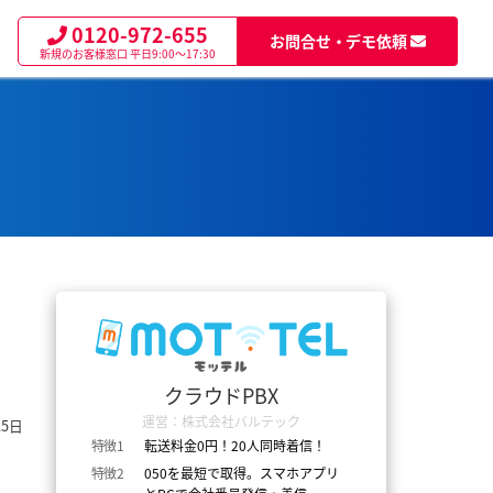
0120-972-655
お問合せ・デモ依頼
新規のお客様窓口
平日9:00～17:30
クラウドPBX
運営：株式会社バルテック
15日
特徴1
転送料金0円！20人同時着信！
特徴2
050を最短で取得。スマホアプリ