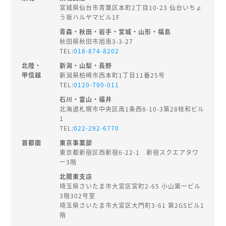
宮城県仙台市青葉区本町2丁目10-23 仙台いちょ
う坂ハルヤマビル1F
青森・秋田・岩手・宮城・山形・福島
秋田県秋田市旭南3-3-27
TEL:
018-874-8202
北陸・
新潟・山梨・長野
甲信越
新潟県柏崎市西本町1丁目11番25号
TEL:
0120-790-011
石川・富山・福井
北海道札幌市中央区南1条西8-10-3第28桂和ビル
1
TEL:
022-292-6770
首都圏
東京事業部
東京都新宿区西新宿6-22-1 新宿スクエアタワ
ー3階
北関東支店
埼玉県さいたま市大宮区宮町2-65 小山第一ビル
3階302号室
埼玉県さいたま市大宮区大門町3-61 第2GSビル1
階