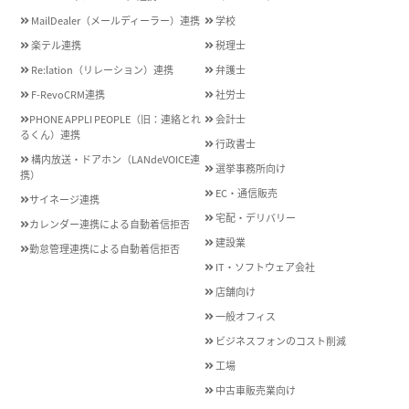
MailDealer（メールディーラー）連携
学校
楽テル連携
税理士
Re:lation（リレーション）連携
弁護士
F-RevoCRM連携
社労士
PHONE APPLI PEOPLE（旧：連絡とれ
会計士
るくん）連携
行政書士
構内放送・ドアホン（LANdeVOICE連
選挙事務所向け
携）
EC・通信販売
サイネージ連携
宅配・デリバリー
カレンダー連携による自動着信拒否
建設業
勤怠管理連携による自動着信拒否
IT・ソフトウェア会社
店舗向け
一般オフィス
ビジネスフォンのコスト削減
工場
中古車販売業向け