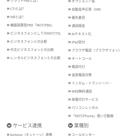
クラウドPBXとは?
オプション一覧
CTIとは?
自動音声応答（IVR）
IVRとは?
優先着信
機器設置型PBX「MOT/PBX」
通話録音
ビジネスフォンとしてのMOT/TEL
AIテキスト化
ビジネスフォンとの比較
iPad受付
中古ビジネスフォンとの比較
ブラウザ電話（ブラウザフォン）
レンタルビジネスフォンとの比較
オートコール
電話代行
迷惑電話対策
インカム・トランシーバ―
WEB無料通話
架電代行サービス
パソコンレンタル
「MOT/Phone」使い方動画
サービス連携
業種別
kintone（キントーン）連携
コールセンター