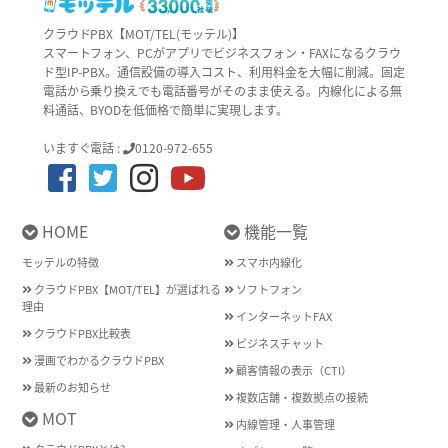
クラウドPBX【MOT/TEL(モッテル)】
スマートフォン、PCがアプリでビジネスフォン・FAXになるクラウ
ド型IP-PBX。通信設備の導入コスト、利用料金を大幅に削減。固定
電話から乗り換えでも電話番号がそのまま使える。内線化による無
料通話、BYODを低価格で簡単に実現します。
いますぐ電話 :
0120-972-655
HOME
機能一覧
モッテルの特徴
スマホ内線化
クラウドPBX【MOT/TEL】が選ばれる
ソフトフォン
理由
インターネットFAX
クラウドPBX比較表
ビジネスチャット
漫画でわかるクラウドPBX
顧客情報の表示（CTI）
最新のお知らせ
複数店舗・複数拠点の接続
MOT
内線管理・人事管理