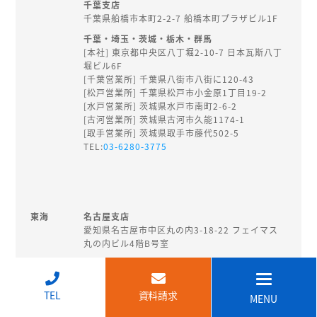
千葉支店
千葉県船橋市本町2-2-7 船橋本町プラザビル1F
千葉・埼玉・茨城・栃木・群馬
[本社] 東京都中央区八丁堀2-10-7 日本瓦斯八丁
堀ビル6F
[千葉営業所] 千葉県八街市八街に120-43
[松戸営業所] 千葉県松戸市小金原1丁目19-2
[水戸営業所] 茨城県水戸市南町2-6-2
[古河営業所] 茨城県古河市久能1174-1
[取手営業所] 茨城県取手市藤代502-5
TEL:
03-6280-3775
東海
名古屋支店
愛知県名古屋市中区丸の内3-18-22 フェイマス
丸の内ビル4階B号室
伊東支店
静岡県伊東市湯川1-3-3 上條ビル3階A
↑
TEL
資料請求
中部
愛知・静岡・岐阜・三重
MENU
東京都渋谷区代々木2-22-17 岩波ビル4F