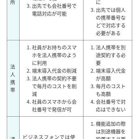
所
に
出先でも会社番号で
出先では個人
電話対応が可能
の携帯番号な
どで対応する
必要がある
社員がお持ちのスマ
法人携帯を別
ホを法人携帯のよう
途契約する必
に利用
要
法
端末導入代金の削減
端末導入代金
人
法人携帯の契約不要
が高額
携
で毎月のコストを削
毎月のコスト
帯
減
も高額
社員のスマホから会
会社番号で対
社番号で発信が可
応はできない
機能追加の際
は別途機器を
ビジネスフォンでは使
通
設置する必要