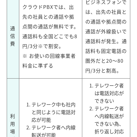
ビジネスフォンで
クラウドPBXでは、出
は、出先の社員と
先の社員との通話や拠
の通話や拠点間の
点間の通話が無料です。
通
通話が外線扱いで
信
通話料も全国どこでも8
通話料が発生。通
費
円/3分※で割安。
話料も固定電話の
※ お使いの回線事業者
圏外だと20〜80
料金に準ずる
円/3分と割高。
テレワーク者
は電話対応が
できない
テレワーク中も社内
テレワーク者
と同じように電話対
利
へ内線転送が
応が可能
用
できない為、
テレワーク者へ内線
場
折り返し対応
転送が可能