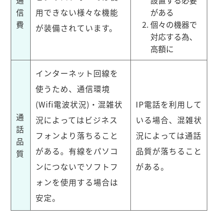
信
用できない様々な機能
がある
費
個々の機器で
が装備されています。
対応する為、
高額に
インターネット回線を
使うため、通信環境
(Wifi電波状況)・混雑状
IP電話を利用して
通
況によってはビジネス
いる場合、混雑状
話
フォンより落ちること
況によっては通話
品
がある。有線をパソコ
品質が落ちること
質
ンにつないでソフトフ
がある。
ォンを使用する場合は
安定。