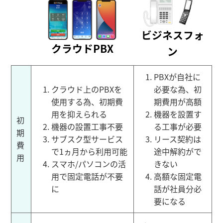
ビジネスフォ
クラウドPBX
ン
PBXが自社に
クラウド上のPBXを
必要な為、初
使用する為、初期費
期費用が高額
用を抑えられる
機器を設置す
初
機器の設置工事不要
る工事が必要
期
サブスク型サービス
リース契約は
費
で1ヵ月から利用可能
途中解約がで
用
スマホ/パソコンの活
きない
用で固定電話が不要
高額な固定電
に
話が社員分必
要になる