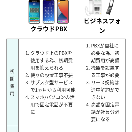
ビジネスフォ
クラウドPBX
ン
PBXが自社に
クラウド上のPBXを
必要な為、初
使用する為、初期費
期費用が高額
用を抑えられる
機器を設置す
初
機器の設置工事不要
る工事が必要
期
サブスク型サービス
リース契約は
費
で1ヵ月から利用可能
途中解約がで
用
スマホ/パソコンの活
きない
用で固定電話が不要
高額な固定電
に
話が社員分必
要になる