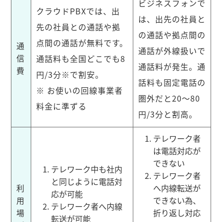
ビジネスフォンで
クラウドPBXでは、出
は、出先の社員と
先の社員との通話や拠
の通話や拠点間の
点間の通話が無料です。
通
通話が外線扱いで
信
通話料も全国どこでも8
通話料が発生。通
費
円/3分※で割安。
話料も固定電話の
※ お使いの回線事業者
圏外だと20〜80
料金に準ずる
円/3分と割高。
テレワーク者
は電話対応が
できない
テレワーク中も社内
テレワーク者
と同じように電話対
利
へ内線転送が
応が可能
用
できない為、
テレワーク者へ内線
場
折り返し対応
転送が可能