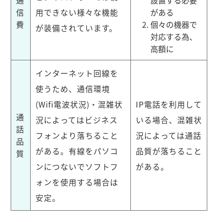
信
用できない様々な機能
がある
費
個々の機器で
が装備されています。
対応する為、
高額に
インターネット回線を
使うため、通信環境
(Wifi電波状況)・混雑状
IP電話を利用して
通
況によってはビジネス
いる場合、混雑状
話
フォンより落ちること
況によっては通話
品
がある。有線をパソコ
品質が落ちること
質
ンにつないでソフトフ
がある。
ォンを使用する場合は
安定。