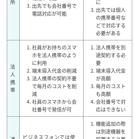
所
に
出先でも会社番号で
出先では個人
電話対応が可能
の携帯番号な
どで対応する
必要がある
社員がお持ちのスマ
法人携帯を別
ホを法人携帯のよう
途契約する必
に利用
要
法
端末導入代金の削減
端末導入代金
人
法人携帯の契約不要
が高額
携
で毎月のコストを削
毎月のコスト
帯
減
も高額
社員のスマホから会
会社番号で対
社番号で発信が可
応はできない
機能追加の際
は別途機器を
ビジネスフォンでは使
通
設置する必要