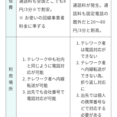
信
通話料も全国どこでも8
通話料が発生。通
費
円/3分※で割安。
話料も固定電話の
※ お使いの回線事業者
圏外だと20〜80
料金に準ずる
円/3分と割高。
テレワーク者
は電話対応が
できない
テレワーク中も社内
テレワーク者
と同じように電話対
利
へ内線転送が
応が可能
用
できない為、
テレワーク者へ内線
場
折り返し対応
転送が可能
所
に
出先でも会社番号で
出先では個人
電話対応が可能
の携帯番号な
どで対応する
必要がある