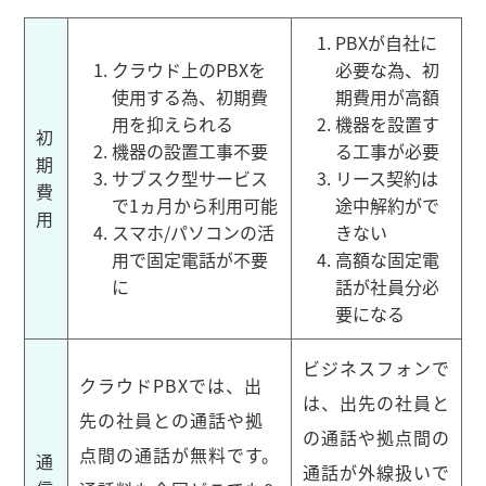
PBXが自社に
クラウド上のPBXを
必要な為、初
使用する為、初期費
期費用が高額
用を抑えられる
機器を設置す
初
機器の設置工事不要
る工事が必要
期
サブスク型サービス
リース契約は
費
で1ヵ月から利用可能
途中解約がで
用
スマホ/パソコンの活
きない
用で固定電話が不要
高額な固定電
に
話が社員分必
要になる
ビジネスフォンで
クラウドPBXでは、出
は、出先の社員と
先の社員との通話や拠
の通話や拠点間の
点間の通話が無料です。
通
通話が外線扱いで