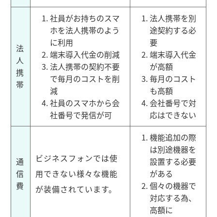
社員がお持ちのスマ
法人携帯を別
ホを法人携帯のよう
途契約する必
に利用
要
法
端末導入代金の削減
端末導入代金
人
法人携帯の契約不要
が高額
携
で毎月のコストを削
毎月のコスト
帯
減
も高額
社員のスマホから会
会社番号で対
社番号で発信が可
応はできない
機能追加の際
は別途機器を
ビジネスフォンでは使
通
設置する必要
信
用できない様々な機能
がある
費
個々の機器で
が装備されています。
対応する為、
高額に