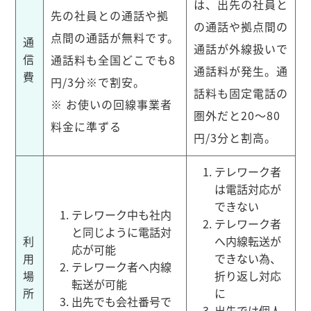
は、出先の社員と
先の社員との通話や拠
の通話や拠点間の
点間の通話が無料です。
通
通話が外線扱いで
信
通話料も全国どこでも8
通話料が発生。通
費
円/3分※で割安。
話料も固定電話の
※ お使いの回線事業者
圏外だと20〜80
料金に準ずる
円/3分と割高。
テレワーク者
は電話対応が
できない
テレワーク中も社内
テレワーク者
と同じように電話対
利
へ内線転送が
応が可能
用
できない為、
テレワーク者へ内線
場
折り返し対応
転送が可能
所
に
出先でも会社番号で
出先では個人