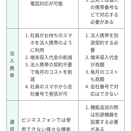
電話対応が可能
の携帯番号な
どで対応する
必要がある
社員がお持ちのスマ
法人携帯を別
ホを法人携帯のよう
途契約する必
に利用
要
法
端末導入代金の削減
端末導入代金
人
法人携帯の契約不要
が高額
携
で毎月のコストを削
毎月のコスト
帯
減
も高額
社員のスマホから会
会社番号で対
社番号で発信が可
応はできない
機能追加の際
は別途機器を
ビジネスフォンでは使
通
設置する必要
信
用できない様々な機能
がある