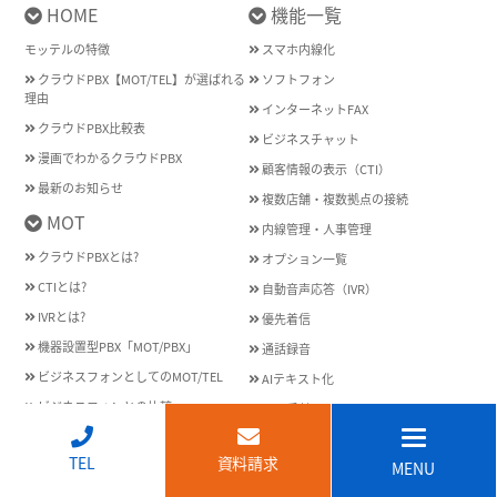
HOME
機能一覧
モッテルの特徴
スマホ内線化
クラウドPBX【MOT/TEL】が選ばれる
ソフトフォン
理由
インターネットFAX
クラウドPBX比較表
ビジネスチャット
漫画でわかるクラウドPBX
顧客情報の表示（CTI）
最新のお知らせ
複数店舗・複数拠点の接続
MOT
内線管理・人事管理
クラウドPBXとは?
オプション一覧
CTIとは?
自動音声応答（IVR）
IVRとは?
優先着信
機器設置型PBX「MOT/PBX」
通話録音
ビジネスフォンとしてのMOT/TEL
AIテキスト化
ビジネスフォンとの比較
iPad受付
中古ビジネスフォンとの比較
ブラウザ電話（ブラウザフォン）
↑
TEL
資料請求
レンタルビジネスフォンとの比較
MENU
オートコール