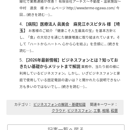
線化で業務連絡が改善！ 有限会社アーチス～不動産・温泉施設～
中村 達良 様 ホームページ http://www.terme-ogawa.com/ 今
回... (続きを読む…)...
【病院】医療法人 眞美会 麻見江ホスピタル 様 【埼
玉】
お客様のご紹介 「健康こそ人生最高の宝」を基本方針と
し、「食」の大切さを通じた健康増進に取り組まれています。そ
して「ハートからハートへ 心から心を結ぶ」を念頭に... (続きを
読む…)...
【2026年最新情報】ビジネスフォンとは？知ってお
きたい基礎からメリットまで解説
業務中、当たり前の様に
利用しているビジネスフォン。しかし、いざビジネスフォンと家
庭で使用している固定電話の違いは？と聞かれたら説明できない
方も多いのではないでし... (続きを読む…)...
カテゴリ：
ビジネスフォンの解説・基礎知識
関連キーワード：
クラウド
,
ビジネスフォン
,
工事
,
相場
,
設置
記事一覧へ戻る