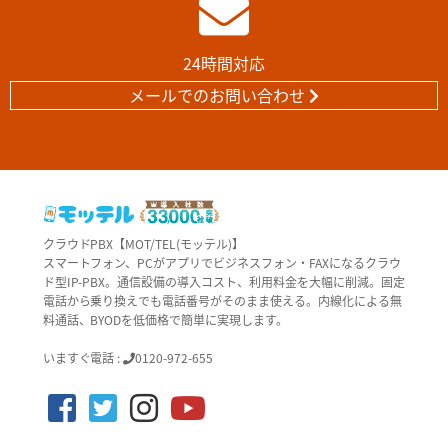
24時間対応
メールでのお問い合わせ
クラウドPBX【MOT/TEL(モッテル)】
スマートフォン、PCがアプリでビジネスフォン・FAXになるクラウ
ド型IP-PBX。通信設備の導入コスト、利用料金を大幅に削減。固定
電話から乗り換えでも電話番号がそのまま使える。内線化による無
料通話、BYODを低価格で簡単に実現します。
いますぐ電話 :
0120-972-655