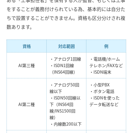
をすることが義務付けられている為、基本的には自分た
ちで設置することができません。資格も区分分けされ複
数あります。
資格
対応範囲
例
・アナログ1回線
・電話機/ホーム
AI第三種
・ISDN1回線
テレホン/FAXなど
（INS64回線）
・ISDN端末
・アナログ50回
・小型PBX
線以下
・ボタン電話
・ISDN50回線以
・ISDNを使った
AI第二種
下（INS64回
データ転送など
線/INS1500回
線）
・内線数200以下