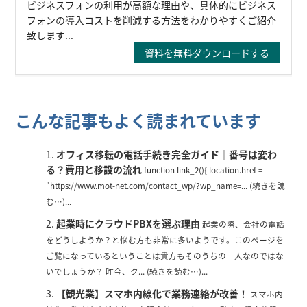
ビジネスフォンの利用が高額な理由や、具体的にビジネス
フォンの導入コストを削減する方法をわかりやすくご紹介
致します...
資料を無料ダウンロードする
こんな記事もよく読まれています
オフィス移転の電話手続き完全ガイド｜番号は変わ
る？費用と移設の流れ
function link_2(){ location.href =
"https://www.mot-net.com/contact_wp/?wp_name=... (続きを読
む…)...
起業時にクラウドPBXを選ぶ理由
起業の際、会社の電話
をどうしようか？と悩む方も非常に多いようです。このページを
ご覧になっているということは貴方もそのうちの一人なのではな
いでしょうか？ 昨今、ク... (続きを読む…)...
【観光業】スマホ内線化で業務連絡が改善！
スマホ内