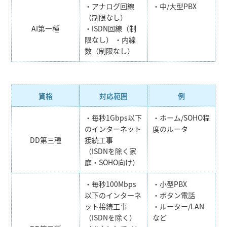
・アナログ回線
・中/大型PBX
（制限なし）
AI第一種
・ISDN回線（制
限なし） ・内線
数（制限なし）
資格
対応範囲
例
・毎秒1Gbps以下
・ホーム/SOHO程
のインターネット
度のルータ
DD第三種
接続工事
（ISDNを除く家
庭・SOHO向け）
・毎秒100Mbps
・小型PBX
以下のインターネ
・ボタン電話
ット接続工事
・ルーター/LAN
（ISDNを除く）
など