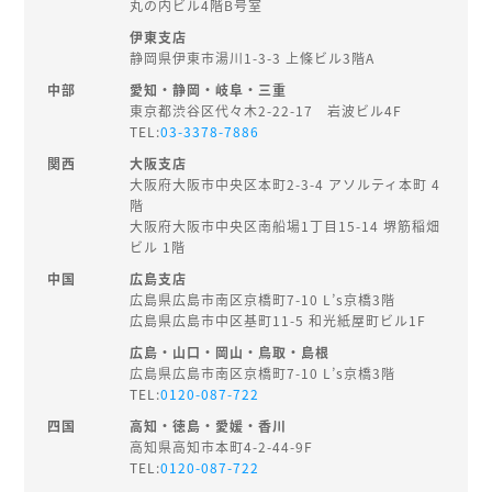
丸の内ビル4階B号室
伊東支店
静岡県伊東市湯川1-3-3 上條ビル3階A
中部
愛知・静岡・岐阜・三重
東京都渋谷区代々木2-22-17 岩波ビル4F
TEL:
03-3378-7886
関西
大阪支店
大阪府大阪市中央区本町2-3-4 アソルティ本町 4
階
大阪府大阪市中央区南船場1丁目15-14 堺筋稲畑
ビル 1階
中国
広島支店
広島県広島市南区京橋町7-10 L’s京橋3階
広島県広島市中区基町11-5 和光紙屋町ビル1F
広島・山口・岡山・鳥取・島根
広島県広島市南区京橋町7-10 L’s京橋3階
TEL:
0120-087-722
四国
高知・徳島・愛媛・香川
高知県高知市本町4-2-44-9F
TEL:
0120-087-722