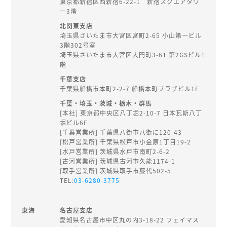
東京都新宿区西新宿6-22-1 新宿スクエアタワ
ー3階
北関東支店
埼玉県さいたま市大宮区宮町2-65 小山第一ビル
3階302号室
埼玉県さいたま市大宮区大門町3-61 第2GSビル1
階
千葉支店
千葉県船橋市本町2-2-7 船橋本町プラザビル1F
千葉・埼玉・茨城・栃木・群馬
[本社] 東京都中央区八丁堀2-10-7 日本瓦斯八丁
堀ビル6F
[千葉営業所] 千葉県八街市八街に120-43
[松戸営業所] 千葉県松戸市小金原1丁目19-2
[水戸営業所] 茨城県水戸市南町2-6-2
[古河営業所] 茨城県古河市久能1174-1
[取手営業所] 茨城県取手市藤代502-5
TEL:
03-6280-3775
東海
名古屋支店
愛知県名古屋市中区丸の内3-18-22 フェイマス