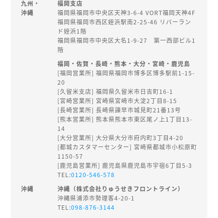
九州・
福岡支店
沖縄
福岡県福岡市中央区天神3-6-4 VORT福岡天神4F
福岡県福岡市西区姪浜駅南2-25-46 リバーラン
ド姪浜1階
福岡県福岡市中央区大名1-9-27 第一西部ビル1
階
福岡・佐賀・長崎・熊本・大分・宮崎・鹿児島
[福岡営業所] 福岡県福岡市博多区博多駅前1-15-
20
[久留米支店] 福岡県久留米市日吉町16-1
[宮崎営業所] 宮崎県宮崎市大淀2丁目8-15
[長崎営業所] 長崎県諫早市城見町21番13号
[熊本営業所] 熊本県熊本市東区尾ノ上1丁目13-
14
[大分営業所] 大分県大分市府内町3丁目4-20
[都城カスタマーセンター] 宮崎県都城市小松原町
1150-57
[鹿児島営業所] 鹿児島県鹿児島市宇宿6丁目5-3
TEL:
0120-546-578
沖縄
沖縄（株式会社りゅうせきフロントライン）
沖縄県浦添市勢理客4-20-1
TEL:
098-876-3144