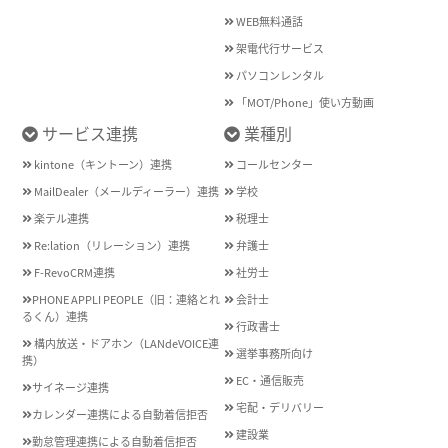
WEB無料通話
架電代行サービス
パソコンレンタル
「MOT/Phone」使い方動画
サービス連携
業種別
kintone（キントーン）連携
コールセンター
MailDealer（メールディーラー）連携
学校
楽テル連携
税理士
Re:lation（リレーション）連携
弁護士
F-RevoCRM連携
社労士
PHONE APPLI PEOPLE（旧：連絡とれ
会計士
るくん）連携
行政書士
構内放送・ドアホン（LANdeVOICE連
選挙事務所向け
携）
EC・通信販売
サイネージ連携
宅配・デリバリー
カレンダー連携による自動着信拒否
建設業
勤怠管理連携による自動着信拒否