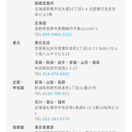
釧路営業所
北海道釧路市北大通10丁目1-4 北陸銀行住友生
命ビル7階
北海道
長野県長野市若穂綿内字東山1108-5
TEL:
050-5482-3222
東北
東北支店
宮城県仙台市青葉区本町2丁目10-23 仙台いちょ
う坂ハルヤマビル1F
青森・秋田・岩手・宮城・山形・福島
秋田県秋田市旭南3-3-27
TEL:
018-874-8202
北陸・
新潟・山梨・長野
甲信越
新潟県柏崎市西本町1丁目11番25号
TEL:
0120-790-011
石川・富山・福井
北海道札幌市中央区南1条西8-10-3第28桂和ビル
1
TEL:
022-292-6770
首都圏
東京事業部