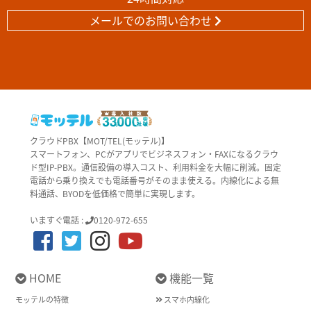
メールでのお問い合わせ
クラウドPBX【MOT/TEL(モッテル)】
スマートフォン、PCがアプリでビジネスフォン・FAXになるクラウ
ド型IP-PBX。通信設備の導入コスト、利用料金を大幅に削減。固定
電話から乗り換えでも電話番号がそのまま使える。内線化による無
料通話、BYODを低価格で簡単に実現します。
いますぐ電話 :
0120-972-655
HOME
機能一覧
モッテルの特徴
スマホ内線化