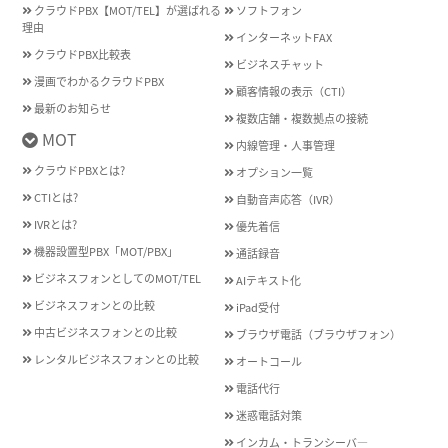
クラウドPBX【MOT/TEL】が選ばれる
ソフトフォン
理由
インターネットFAX
クラウドPBX比較表
ビジネスチャット
漫画でわかるクラウドPBX
顧客情報の表示（CTI）
最新のお知らせ
複数店舗・複数拠点の接続
MOT
内線管理・人事管理
クラウドPBXとは?
オプション一覧
CTIとは?
自動音声応答（IVR）
IVRとは?
優先着信
機器設置型PBX「MOT/PBX」
通話録音
ビジネスフォンとしてのMOT/TEL
AIテキスト化
ビジネスフォンとの比較
iPad受付
中古ビジネスフォンとの比較
ブラウザ電話（ブラウザフォン）
レンタルビジネスフォンとの比較
オートコール
電話代行
迷惑電話対策
インカム・トランシーバ―