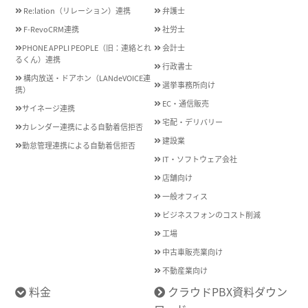
Re:lation（リレーション）連携
弁護士
F-RevoCRM連携
社労士
PHONE APPLI PEOPLE（旧：連絡とれ
会計士
るくん）連携
行政書士
構内放送・ドアホン（LANdeVOICE連
選挙事務所向け
携）
EC・通信販売
サイネージ連携
宅配・デリバリー
カレンダー連携による自動着信拒否
建設業
勤怠管理連携による自動着信拒否
IT・ソフトウェア会社
店舗向け
一般オフィス
ビジネスフォンのコスト削減
工場
中古車販売業向け
不動産業向け
料金
クラウドPBX資料ダウン