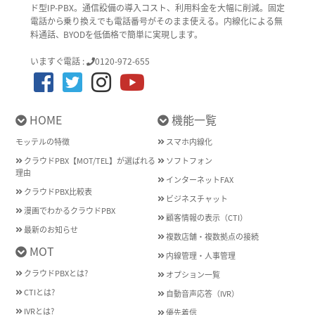
ド型IP-PBX。通信設備の導入コスト、利用料金を大幅に削減。固定
電話から乗り換えでも電話番号がそのまま使える。内線化による無
料通話、BYODを低価格で簡単に実現します。
いますぐ電話 :
0120-972-655
HOME
機能一覧
モッテルの特徴
スマホ内線化
クラウドPBX【MOT/TEL】が選ばれる
ソフトフォン
理由
インターネットFAX
クラウドPBX比較表
ビジネスチャット
漫画でわかるクラウドPBX
顧客情報の表示（CTI）
最新のお知らせ
複数店舗・複数拠点の接続
MOT
内線管理・人事管理
クラウドPBXとは?
オプション一覧
CTIとは?
自動音声応答（IVR）
IVRとは?
優先着信