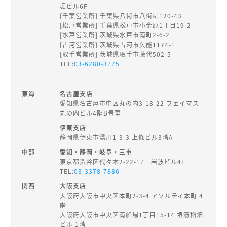
堀ビル6F
[千葉営業所] 千葉県八街市八街に120-43
[松戸営業所] 千葉県松戸市小金原1丁目19-2
[水戸営業所] 茨城県水戸市南町2-6-2
[古河営業所] 茨城県古河市久能1174-1
[取手営業所] 茨城県取手市藤代502-5
TEL:
03-6280-3775
東海
名古屋支店
愛知県名古屋市中区丸の内3-18-22 フェイマス
丸の内ビル4階B号室
伊東支店
静岡県伊東市湯川1-3-3 上條ビル3階A
中部
愛知・静岡・岐阜・三重
東京都渋谷区代々木2-22-17 岩波ビル4F
TEL:
03-3378-7886
関西
大阪支店
大阪府大阪市中央区本町2-3-4 アソルティ本町 4
階
大阪府大阪市中央区南船場1丁目15-14 堺筋稲畑
ビル 1階