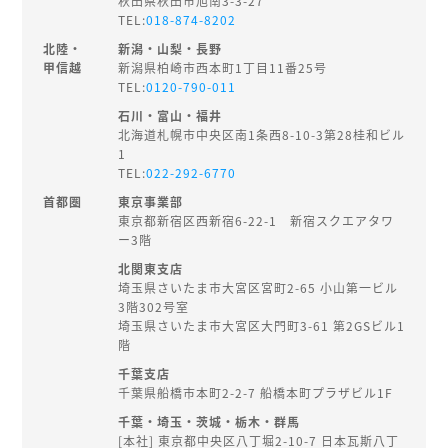
秋田県秋田市旭南3-3-27
TEL:
018-874-8202
北陸・
新潟・山梨・長野
甲信越
新潟県柏崎市西本町1丁目11番25号
TEL:
0120-790-011
石川・富山・福井
北海道札幌市中央区南1条西8-10-3第28桂和ビル
1
TEL:
022-292-6770
首都圏
東京事業部
東京都新宿区西新宿6-22-1 新宿スクエアタワ
ー3階
北関東支店
埼玉県さいたま市大宮区宮町2-65 小山第一ビル
3階302号室
埼玉県さいたま市大宮区大門町3-61 第2GSビル1
階
千葉支店
千葉県船橋市本町2-2-7 船橋本町プラザビル1F
千葉・埼玉・茨城・栃木・群馬
[本社] 東京都中央区八丁堀2-10-7 日本瓦斯八丁