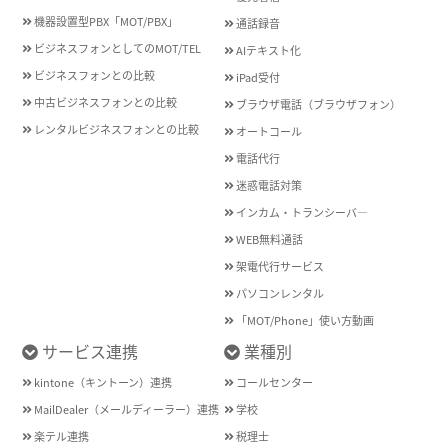
機器設置型PBX「MOT/PBX」
通話録音
ビジネスフォンとしてのMOT/TEL
AIテキスト化
ビジネスフォンとの比較
iPad受付
中古ビジネスフォンとの比較
ブラウザ電話（ブラウザフォン）
レンタルビジネスフォンとの比較
オートコール
電話代行
迷惑電話対策
インカム・トランシーバ―
WEB無料通話
架電代行サービス
パソコンレンタル
「MOT/Phone」使い方動画
サービス連携
業種別
kintone（キントーン）連携
コールセンター
MailDealer（メールディーラー）連携
学校
楽テル連携
税理士