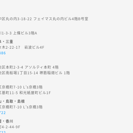
区丸の内3-18-22 フェイマス丸の内ビル4階B号室
-3-3 上條ビル3階A
阜・三重
2-22-17 岩波ビル4F
886
区本町2-3-4 アソルティ本町 4階
区南船場1丁目15-14 堺筋稲畑ビル 1階
橋町7-10 L’s京橋3階
基町11-5 和光紙屋町ビル1F
山・鳥取・島根
橋町7-10 L’s京橋3階
722
媛・香川
-2-44-9F
722