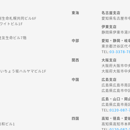
東海
名古屋支店
樹生命札幌共同ビル6F
愛知県名古屋市中
ホワイトビル1F
伊東支店
静岡県伊東市湯川1
住友生命ビル7階
中部
愛知・静岡・岐
東京都渋谷区代々木
TEL:
03-3378-7
関西
大阪支店
大阪府大阪市中央
台いちょう坂ハルヤマビル1F
大阪府大阪市中央
中国
広島支店
広島県広島市南区京
広島県広島市中区
広島・山口・岡
広島県広島市南区京
TEL:
0120-087-
四国
高知・徳島・愛
桂和ビル1
高知県高知市本町4
TEL:
0120-087-