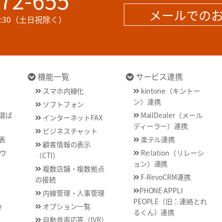
メールでの
17:30（土日祝除く）
機能一覧
サービス連携
スマホ内線化
kintone（キントー
ン）連携
ソフトフォン
が選ば
MailDealer（メール
インターネットFAX
ディーラー）連携
ビジネスチャット
表
楽テル連携
顧客情報の表示
ウ
Re:lation（リレーシ
（CTI）
ョン）連携
複数店舗・複数拠点
F-RevoCRM連携
の接続
PHONE APPLI
内線管理・人事管理
PEOPLE（旧：連絡とれ
オプション一覧
?
るくん）連携
自動音声応答（IVR）