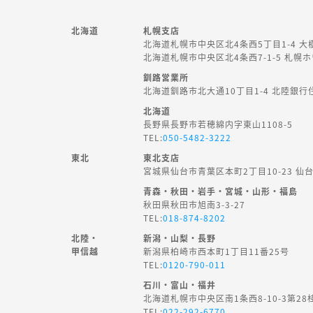
北海道
札幌支店
北海道札幌市中央区北4条西5丁目1-4 大
北海道札幌市中央区北4条西7-1-5 札幌
釧路営業所
北海道釧路市北大通10丁目1-4 北陸銀行
北海道
長野県長野市若穂綿内字東山1108-5
TEL:
050-5482-3222
東北
東北支店
宮城県仙台市青葉区本町2丁目10-23 仙
青森・秋田・岩手・宮城・山形・福島
秋田県秋田市旭南3-3-27
TEL:
018-874-8202
北陸・
新潟・山梨・長野
甲信越
新潟県柏崎市西本町1丁目11番25号
TEL:
0120-790-011
石川・富山・福井
北海道札幌市中央区南1条西8-10-3第28
TEL:
022-292-6770