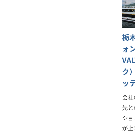
栃
ォ
VA
ク）
ッ
会社
先と
ショ
が止