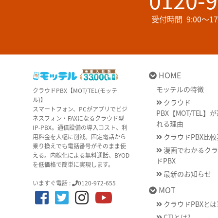
受付時間
9:00～
HOME
モッテルの特徴
クラウドPBX【MOT/TEL(モッテ
ル)】
クラウド
スマートフォン、PCがアプリでビジ
PBX【MOT/TEL】
ネスフォン・FAXになるクラウド型
れる理由
IP-PBX。通信設備の導入コスト、利
クラウドPBX比較
用料金を大幅に削減。固定電話から
乗り換えでも電話番号がそのまま使
漫画でわかるクラ
える。内線化による無料通話、BYOD
ドPBX
を低価格で簡単に実現します。
最新のお知らせ
いますぐ電話 :
0120-972-655
MOT
クラウドPBXとは
CTIとは?