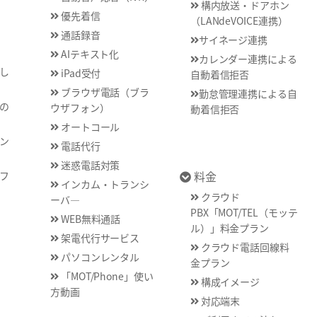
構内放送・ドアホン
優先着信
（LANdeVOICE連携）
通話録音
サイネージ連携
AIテキスト化
カレンダー連携による
し
iPad受付
自動着信拒否
ブラウザ電話（ブラ
勤怠管理連携による自
の
ウザフォン）
動着信拒否
オートコール
ン
電話代行
迷惑電話対策
料金
フ
インカム・トランシ
クラウド
ーバ―
PBX「MOT/TEL（モッテ
WEB無料通話
ル）」料金プラン
架電代行サービス
クラウド電話回線料
パソコンレンタル
金プラン
「MOT/Phone」使い
構成イメージ
方動画
対応端末