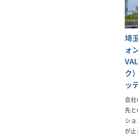
埼
ォ
VA
ク）
ッ
会社
先と
ショ
が止