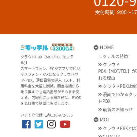
受付時間
9:00～
HOME
モッテルの特徴
クラウドPBX【MOT/TEL(モッテ
ル)】
クラウド
スマートフォン、PCがアプリでビジ
PBX【MOT/TEL】
ネスフォン・FAXになるクラウド型
れる理由
IP-PBX。通信設備の導入コスト、利
クラウドPBX比較
用料金を大幅に削減。固定電話から
乗り換えでも電話番号がそのまま使
漫画でわかるクラ
える。内線化による無料通話、BYOD
ドPBX
を低価格で簡単に実現します。
最新のお知らせ
いますぐ電話 :
0120-972-655
MOT
クラウドPBXとは
CTIとは?