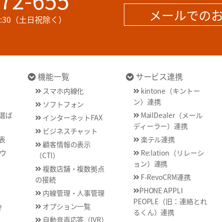
メールでの
17:30（土日祝除く）
機能一覧
サービス連携
スマホ内線化
kintone（キントー
ン）連携
ソフトフォン
が選ば
MailDealer（メール
インターネットFAX
ディーラー）連携
ビジネスチャット
表
楽テル連携
顧客情報の表示
ウ
Re:lation（リレーシ
（CTI）
ョン）連携
複数店舗・複数拠点
F-RevoCRM連携
の接続
PHONE APPLI
内線管理・人事管理
PEOPLE（旧：連絡とれ
オプション一覧
?
るくん）連携
自動音声応答（IVR）