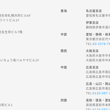
東海
名古屋支店
樹生命札幌共同ビル6F
愛知県名古屋市中
ホワイトビル1F
伊東支店
静岡県伊東市湯川1
住友生命ビル7階
中部
愛知・静岡・岐
東京都渋谷区代々木
TEL:
03-3378-7
関西
大阪支店
大阪府大阪市中央
台いちょう坂ハルヤマビル1F
大阪府大阪市中央
中国
広島支店
広島県広島市南区京
広島県広島市中区
広島・山口・岡
広島県広島市南区京
TEL:
0120-087-
四国
高知・徳島・愛
桂和ビル1
高知県高知市本町4
TEL:
0120-087-