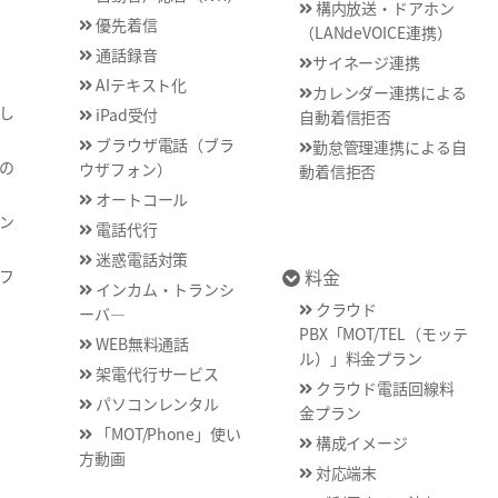
構内放送・ドアホン
優先着信
（LANdeVOICE連携）
通話録音
サイネージ連携
AIテキスト化
カレンダー連携による
し
iPad受付
自動着信拒否
ブラウザ電話（ブラ
勤怠管理連携による自
の
ウザフォン）
動着信拒否
オートコール
ン
電話代行
迷惑電話対策
料金
フ
インカム・トランシ
クラウド
ーバ―
PBX「MOT/TEL（モッテ
WEB無料通話
ル）」料金プラン
架電代行サービス
クラウド電話回線料
パソコンレンタル
金プラン
「MOT/Phone」使い
構成イメージ
方動画
対応端末