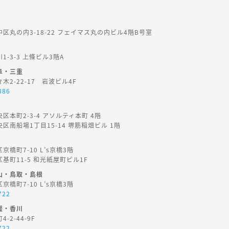
区丸の内3-18-22 フェイマス丸の内ビル4階B号室
-3-3 上條ビル3階A
阜・三重
2-22-17 岩波ビル4F
886
区本町2-3-4 アソルティ本町 4階
区南船場1丁目15-14 堺筋稲畑ビル 1階
橋町7-10 L’s京橋3階
基町11-5 和光紙屋町ビル1F
山・鳥取・島根
橋町7-10 L’s京橋3階
722
媛・香川
-2-44-9F
722