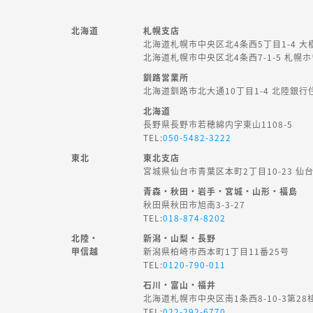
北海道
札幌支店
北海道札幌市中央区北4条西5丁目1-4 大
北海道札幌市中央区北4条西7-1-5 札幌
釧路営業所
北海道釧路市北大通10丁目1-4 北陸銀行
北海道
長野県長野市若穂綿内字東山1108-5
TEL:
050-5482-3222
東北
東北支店
宮城県仙台市青葉区本町2丁目10-23 仙
青森・秋田・岩手・宮城・山形・福島
秋田県秋田市旭南3-3-27
TEL:
018-874-8202
北陸・
新潟・山梨・長野
甲信越
新潟県柏崎市西本町1丁目11番25号
TEL:
0120-790-011
石川・富山・福井
北海道札幌市中央区南1条西8-10-3第28
TEL:
022-292-6770