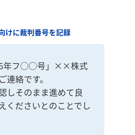
向けに裁判番号を記録
6年フ○○号」××株式
ご連絡です。
認しそのまま進めて良
えくださいとのことでし