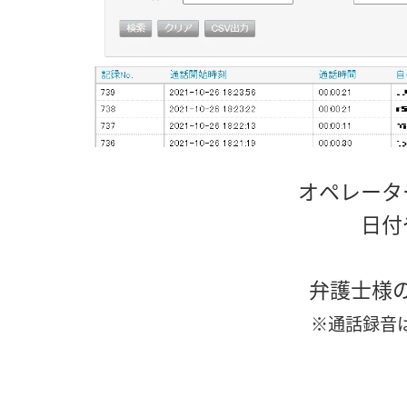
オペレータ
日付
弁護士様
※通話録音