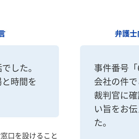
言
弁護士
話でした。
事件番号「
場と時間を
会社の件で
裁判官に確
い旨をお伝
た。
設窓口を設けること