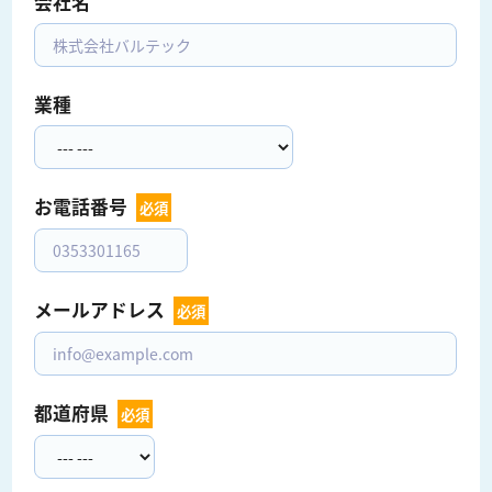
会社名
業種
お電話番号  
必須
メールアドレス  
必須
都道府県  
必須