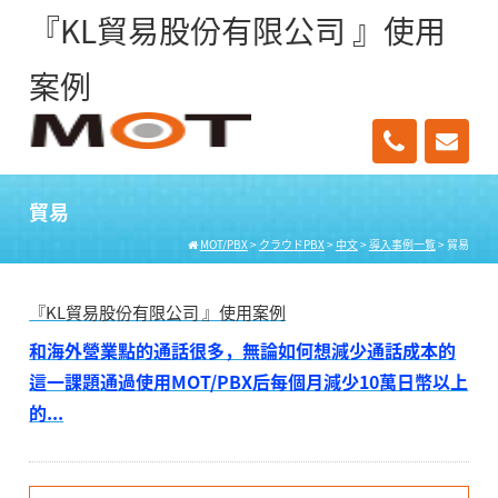
『KL貿易股份有限公司 』使用
案例
貿易
MOT/PBX
>
クラウドPBX
>
中文
>
導入事例一覧
>
貿易
『KL貿易股份有限公司 』使用案例
和海外營業點的通話很多，無論如何想減少通話成本的
這一課題通過使用MOT/PBX后每個月減少10萬日幣以上
的...