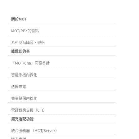
關於MOT
MOT/PBX的特點
系列商品陣容・規格
能做到的事
「MOT/Cha」商務會話
智能手機內線化
熱線來電
營業點間內線化
電話對應支援（CTI）
擴充選配功能
統合服務器 （MOT/Server）