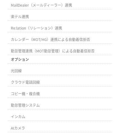
MailDealer（メールディーラー）連携
楽テル連携
Re:lation（リレーション）連携
カレンダー（MOT/HG）連携による自動着信拒否
勤怠管理連携（MOT勤怠管理）による自動着信拒否
オプション
光回線
クラウド電話回線
コピー機・複合機
勤怠管理システム
インカム
AIカメラ