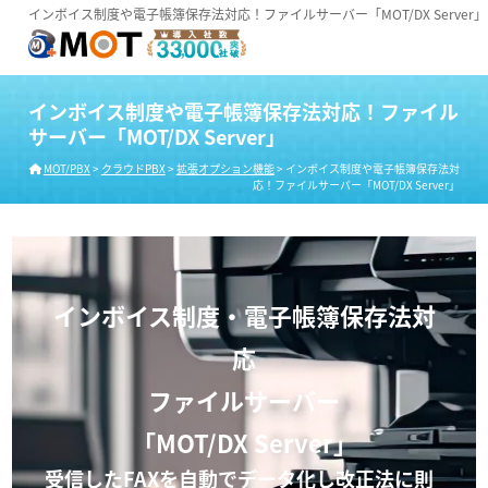
インボイス制度や電子帳簿保存法対応！ファイルサーバー「MOT/DX Server」
インボイス制度や電子帳簿保存法対応！ファイル
サーバー「MOT/DX Server」
MOT/PBX
>
クラウドPBX
>
拡張オプション機能
>
インボイス制度や電子帳簿保存法対
応！ファイルサーバー「MOT/DX Server」
インボイス制度・電子帳簿保存法対
応
ファイルサーバー
「MOT/DX Server」
受信したFAXを自動でデータ化し改正法に則