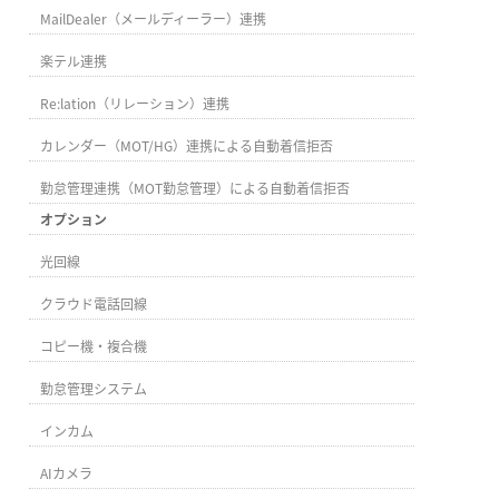
MailDealer（メールディーラー）連携
楽テル連携
Re:lation（リレーション）連携
カレンダー（MOT/HG）連携による自動着信拒否
勤怠管理連携（MOT勤怠管理）による自動着信拒否
オプション
光回線
クラウド電話回線
コピー機・複合機
勤怠管理システム
インカム
AIカメラ