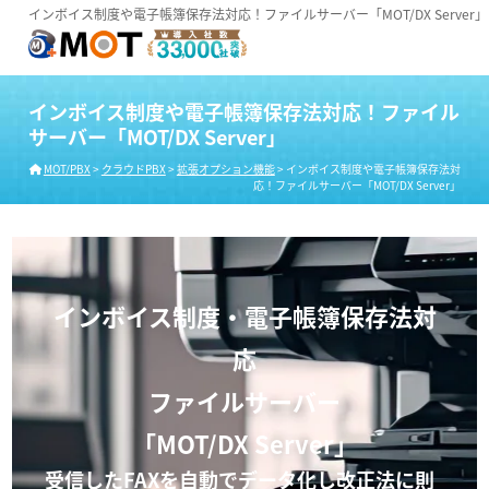
インボイス制度や電子帳簿保存法対応！ファイルサーバー「MOT/DX Server」
インボイス制度や電子帳簿保存法対応！ファイル
サーバー「MOT/DX Server」
MOT/PBX
>
クラウドPBX
>
拡張オプション機能
>
インボイス制度や電子帳簿保存法対
応！ファイルサーバー「MOT/DX Server」
インボイス制度・電子帳簿保存法対
応
ファイルサーバー
「MOT/DX Server」
受信したFAXを自動でデータ化し改正法に則