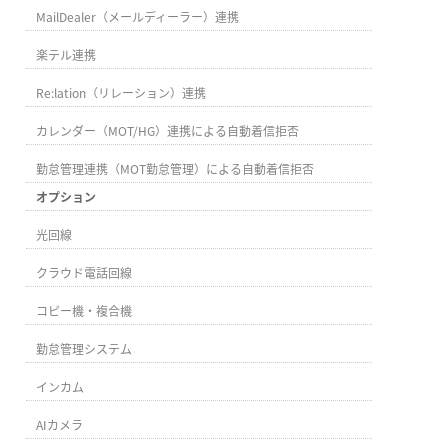
MailDealer（メールディーラー）連携
楽テル連携
Re:lation（リレーション）連携
カレンダー（MOT/HG）連携による自動着信拒否
勤怠管理連携（MOT勤怠管理）による自動着信拒否
オプション
光回線
クラウド電話回線
コピー機・複合機
勤怠管理システム
インカム
AIカメラ