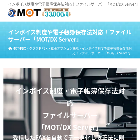
インボイス制度や電子帳簿保存法対応！ファイルサーバー「MOT/DX Server」
インボイス制度や電子帳簿保存法対応！ファイル
サーバー「MOT/DX Server」
MOT/PBX
>
クラウドPBX
>
拡張オプション機能
>
インボイス制度や電子帳簿保存法対
応！ファイルサーバー「MOT/DX Server」
インボイス制度・電子帳簿保存法対
応
ファイルサーバー
「MOT/DX Server」
受信したFAXを自動でデータ化し改正法に則