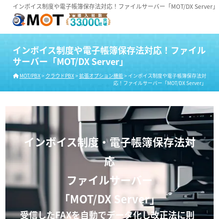
インボイス制度や電子帳簿保存法対応！ファイルサーバー「MOT/DX Server」
インボイス制度や電子帳簿保存法対応！ファイル
サーバー「MOT/DX Server」
MOT/PBX
>
クラウドPBX
>
拡張オプション機能
>
インボイス制度や電子帳簿保存法対
応！ファイルサーバー「MOT/DX Server」
インボイス制度・電子帳簿保存法対
応
ファイルサーバー
「MOT/DX Server」
受信したFAXを自動でデータ化し改正法に則