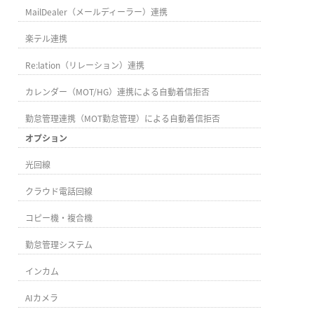
MailDealer（メールディーラー）連携
楽テル連携
Re:lation（リレーション）連携
カレンダー（MOT/HG）連携による自動着信拒否
勤怠管理連携（MOT勤怠管理）による自動着信拒否
オプション
光回線
クラウド電話回線
コピー機・複合機
勤怠管理システム
インカム
AIカメラ