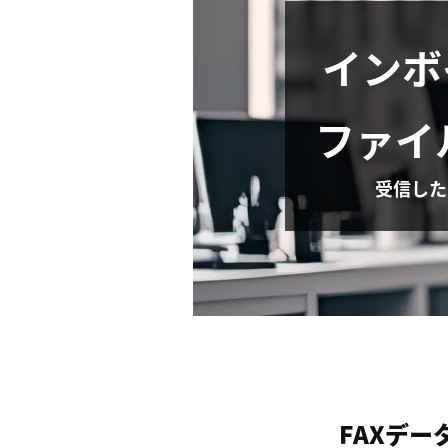
インボ
ファイ
受信した
FAXデ