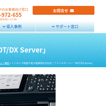
中のお客様向け窓口
お問合せ
-972-655
9:00～17:30
導入事例
サポート窓口
X Server」
ョン機能
>
インボイス制度や電子帳簿保存法対応！ファイルサーバー「MOT/DX Server」