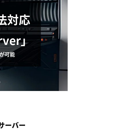
法対応
rver」
理が可能
サーバー