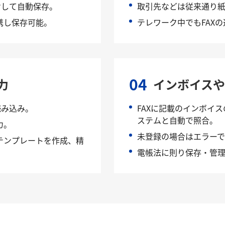
けして自動保存。
取引先などは従来通り紙
携し保存可能。
テレワーク中でもFAX
04
力
インボイス
読み込み。
FAXに記載のインボイ
ステムと自動で照合。
力。
未登録の場合はエラー
テンプレートを作成、精
電帳法に則り保存・管