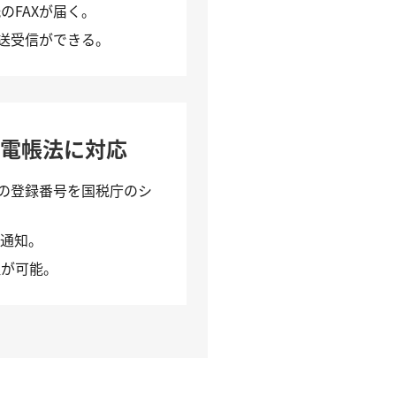
のFAXが届く。
の送受信ができる。
や電帳法に対応
スの登録番号を国税庁のシ
で通知。
理が可能。