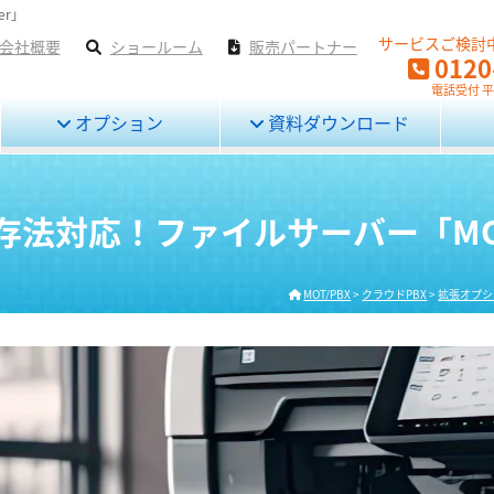
er」
サービスご検討
会社概要
ショールーム
販売パートナー
0120
電話受付 平日
オプション
資料ダウンロード
対応！ファイルサーバー「MOT/D
MOT/PBX
>
クラウドPBX
>
拡張オプシ