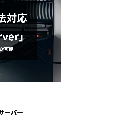
法対応
rver」
理が可能
サーバー