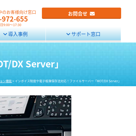
中のお客様向け窓口
お問合せ
-972-655
9:00～17:30
導入事例
サポート窓口
X Server」
ョン機能
>
インボイス制度や電子帳簿保存法対応！ファイルサーバー「MOT/DX Server」