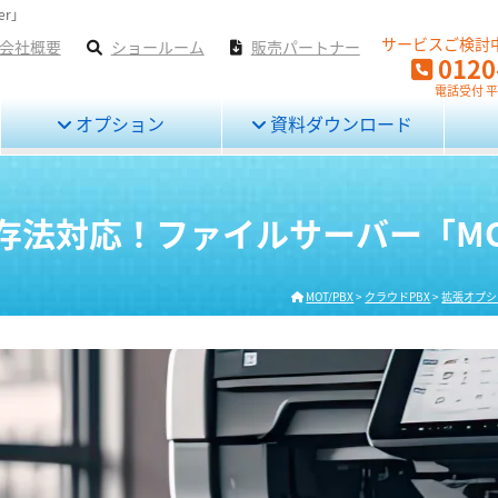
er」
サービスご検討
会社概要
ショールーム
販売パートナー
0120
電話受付 平日
オプション
資料ダウンロード
対応！ファイルサーバー「MOT/D
MOT/PBX
>
クラウドPBX
>
拡張オプシ