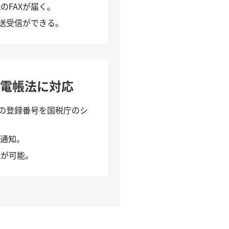
のFAXが届く。
の送受信ができる。
や電帳法に対応
スの登録番号を国税庁のシ
で通知。
理が可能。