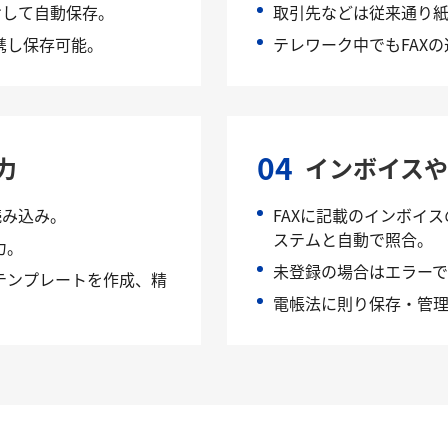
けして自動保存。
取引先などは従来通り紙
携し保存可能。
テレワーク中でもFAX
04
力
インボイス
読み込み。
FAXに記載のインボイ
ステムと自動で照合。
力。
未登録の場合はエラー
テンプレートを作成、精
電帳法に則り保存・管