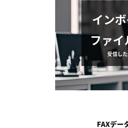
インボ
ファイ
受信した
FAXデ