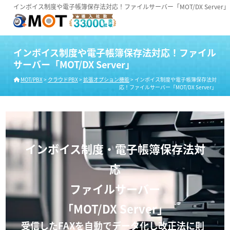
インボイス制度や電子帳簿保存法対応！ファイルサーバー「MOT/DX Server」
インボイス制度や電子帳簿保存法対応！ファイル
サーバー「MOT/DX Server」
MOT/PBX
>
クラウドPBX
>
拡張オプション機能
>
インボイス制度や電子帳簿保存法対
応！ファイルサーバー「MOT/DX Server」
インボイス制度・電子帳簿保存法対
応
ファイルサーバー
「MOT/DX Server」
受信したFAXを自動でデータ化し改正法に則