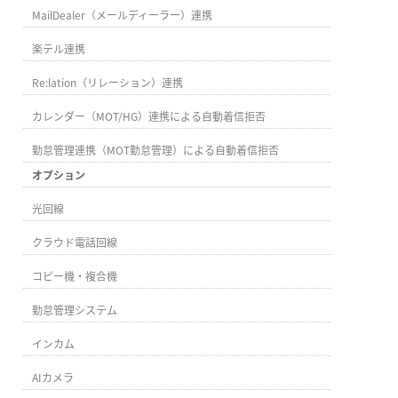
MailDealer（メールディーラー）連携
楽テル連携
Re:lation（リレーション）連携
カレンダー（MOT/HG）連携による自動着信拒否
勤怠管理連携（MOT勤怠管理）による自動着信拒否
オプション
光回線
クラウド電話回線
コピー機・複合機
勤怠管理システム
インカム
AIカメラ