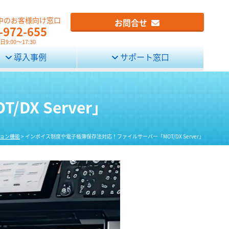
中のお客様向け窓口
お問合せ
-972-655
9:00～17:30
導入事例
サポート窓口
X Server」
ョン機能
>
インボイス制度や電子帳簿保存法対応！ファイルサーバー「MOT/DX Server」