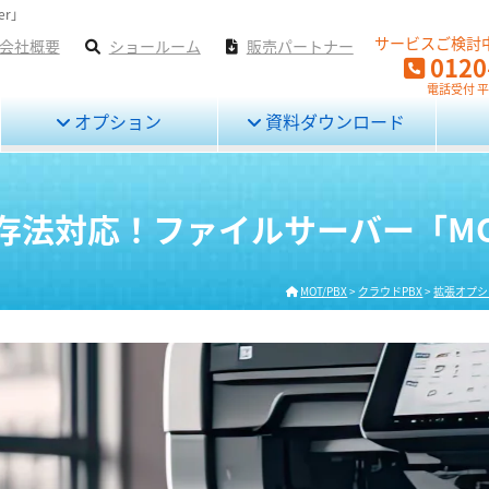
er」
サービスご検討
会社概要
ショールーム
販売パートナー
0120
電話受付 平日
オプション
資料ダウンロード
対応！ファイルサーバー「MOT/D
MOT/PBX
>
クラウドPBX
>
拡張オプシ