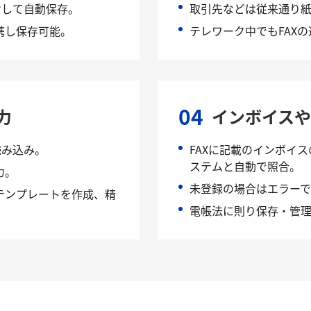
けして自動保存。
取引先などは従来通り紙
携し保存可能。
テレワーク中でもFAX
04
力
インボイス
読み込み。
FAXに記載のインボイ
ステムと自動で照合。
力。
未登録の場合はエラー
テンプレートを作成、精
電帳法に則り保存・管