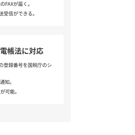
のFAXが届く。
の送受信ができる。
や電帳法に対応
スの登録番号を国税庁のシ
で通知。
理が可能。