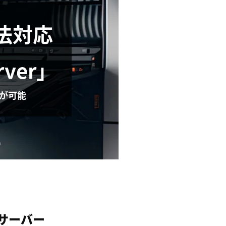
法対応
rver」
理が可能
サーバー