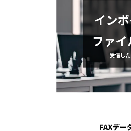
インボ
ファイ
受信した
FAXデ