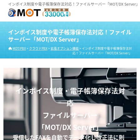
インボイス制度や電子帳簿保存法対応！ファイルサーバー「MOT/DX Server」
インボイス制度や電子帳簿保存法対応！ファイル
サーバー「MOT/DX Server」
MOT/PBX
>
クラウドPBX
>
拡張オプション機能
>
インボイス制度や電子帳簿保存法対
応！ファイルサーバー「MOT/DX Server」
インボイス制度・電子帳簿保存法対
応
ファイルサーバー
「MOT/DX Server」
受信したFAXを自動でデータ化し改正法に則