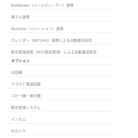
MailDealer（メールディーラー）連携
楽テル連携
Re:lation（リレーション）連携
カレンダー（MOT/HG）連携による自動着信拒否
勤怠管理連携（MOT勤怠管理）による自動着信拒否
オプション
光回線
クラウド電話回線
コピー機・複合機
勤怠管理システム
インカム
AIカメラ